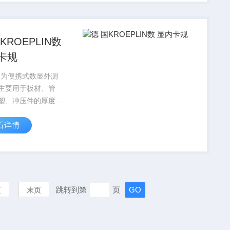
结构，整体尺寸规
平衡调校到位，连...
KROEPLIN数
卡规
T 为便携式数显外测
主要用于板材、管
塑、冲压件的厚度尺
，采用一体式数显屏
看详情
机械测臂结构，无需
试即可快速读数。设
充足，可适配纵深工
，测力输出均匀柔
...
跳转到第
页
页
末页