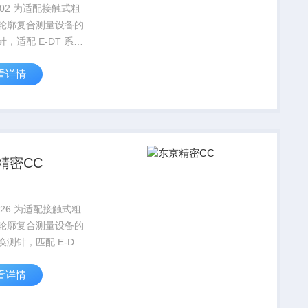
2702 为适配接触式粗
轮廓复合测量设备的
，适配 E-DT 系列
感器，适用于工件平
看详情
阶、浅沟槽二维形貌
业。产品采用标准化
装结构，整体尺寸规
平衡调校到位...
精密CC
026 为适配接触式粗
轮廓复合测量设备的
换测针，匹配 E-DT
测传感器，用于工件
看详情
台阶、浅沟槽二维形
检测。采用标准化插