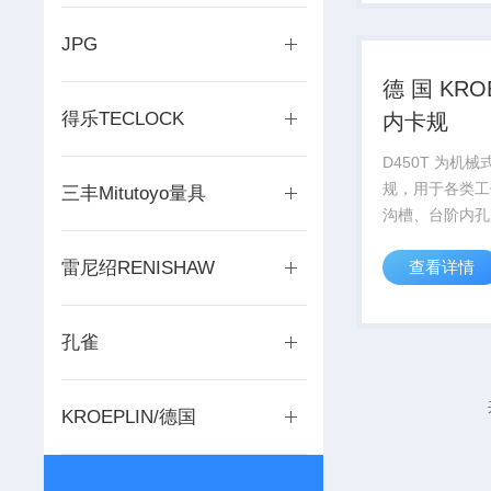
插拔安装结构，
整，动平衡调校到
JPG
德 国 KRO
得乐TECLOCK
内卡规
D450T 为机
规，用于各类工
三丰Mitutoyo量具
沟槽、台阶内孔
采用纯机械传动
雷尼绍RENISHAW
查看详情
供电，操作流程
直观清晰。设备
爪结构，拥有可
孔雀
深，测力输出均
薄壁...
KROEPLIN/德国