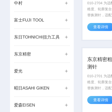
中村
010-2704 
糙度、轮廓复合
替换测针，适配 
富士FUJI TOOL
检测传感器，适
查看详情
面、台阶、浅沟
扫描作业。产品
东日TOHNICHI扭力工具
插拔安装结构，
整，动平衡调校到
东京精密
东京精密
测针
爱光
010-2701 
糙度、轮廓复合
昭日ASAHI GIKEN
替换测针，适配 
检测传感器，适
查看详情
面、台阶、浅沟
爱森EISEN
扫描作业。产品