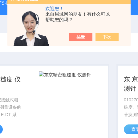
S-LL现货
日本指针式PEACOCK孔雀杠杆百分表207F-T
欢迎您！
来自局域网的朋友！有什么可以
帮助您的吗？
度 仪
东 
测针
适配接触式粗
0102
测量设备的
糙度、
E-DT 系列
替换测针
用于工件平
检测传
查
槽二维形貌
面、台
采用标准化
扫描作