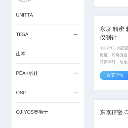
插拔安装结构，
整，动平衡调校到
UNITTA
东京 精密
TESA
仪测针
0102706 为
山本
糙度、轮廓复合
替换测针，适配 
检测传感器，适
PEAK必佳
查看详情
面、台阶、浅沟
扫描作业。产品
插拔安装结构，
OSG
整，动平衡调校到
东京精密 C
OJIYOS奥爵士