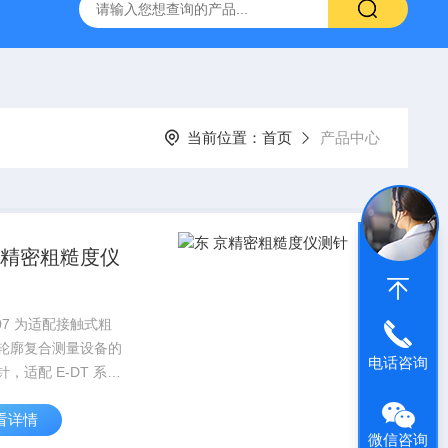
深圳代理日本PEACOCK孔雀杠杆型百分表207
供应日本指针
当前位置：
首页
产品中心
京精密粗糙度仪
707 为适配接触式粗
轮廓复合测量设备的
电话咨询
，适配 E-DT 系列
感器，适用于工件平
看详情
阶、浅沟槽二维形貌
微信咨询
业。产品采用标准化