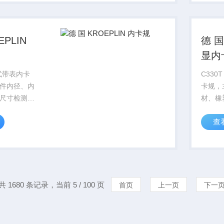
整体尺寸规
拔安装
位...
整，动
EPLIN
德 国
显内
械式带表内卡
C330
件内径、内
卡规，
尺寸检测，
材、橡
结构，无需
寸检测
查
简单，读数
幕搭配
配备加长测
复杂调
观的测量纵
备喉深
匀，可降低
件检测
和，能降
共 1680 条记录，当前 5 / 100 页
首页
上一页
下一