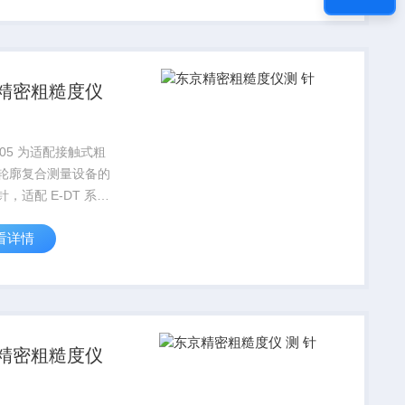
装结构，整体尺寸规
平衡调校到位，...
精密粗糙度仪
针
2705 为适配接触式粗
轮廓复合测量设备的
，适配 E-DT 系列
感器，适用于工件平
看详情
阶、浅沟槽二维形貌
业。产品采用标准化
装结构，整体尺寸规
平衡调校到位...
精密粗糙度仪
针