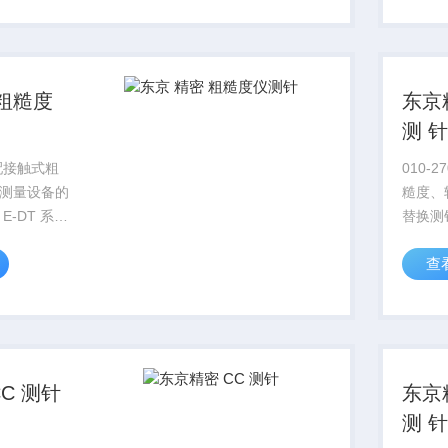
整体尺寸规
插拔安
位，...
整，动
 粗糙度
东京
测 
适配接触式粗
010-
测量设备的
糙度、
E-DT 系列
替换测针
用于工件平
检测传
查
槽二维形貌
面、台
采用标准化
扫描作
整体尺寸规
插拔安
位，...
整，动
C 测针
东京
测 