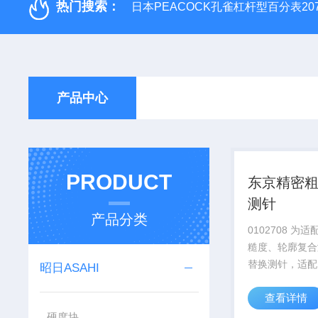
热门搜索：
日本PEACOCK孔雀杠杆型百分表207
产品中心
PRODUCT
东京精密粗糙
测针
产品分类
0102708 为
糙度、轮廓复合
替换测针，适配 
昭日ASAHI
检测传感器，适
查看详情
面、台阶、浅沟
扫描作业。产品
硬度块