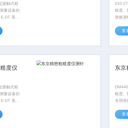
为适配接触式粗
010-
测量设备的
糙度、
E-DT 系列
替换测针
用于工件平
检测传
查
槽二维形貌
面、台
采用标准化
扫描作
整体尺寸规
插拔安
位...
整，动
粗糙度仪
东京
为适配接触式粗
DM44
测量设备的
糙度、
E-DT 系列
专用替
用于工件平
系列检
查
槽二维形貌
平面、
采用标准化
貌扫描