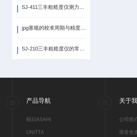
SJ-411三丰粗糙度仪测力变化对软质材料测量影响
jpg塞规的校准周期与精度保证措施
SJ-210三丰粗糙度仪的常见错误代码解读与故障排除指南
产品导航
关于
昭日ASAHI
公司简
UNITTA
荣誉资