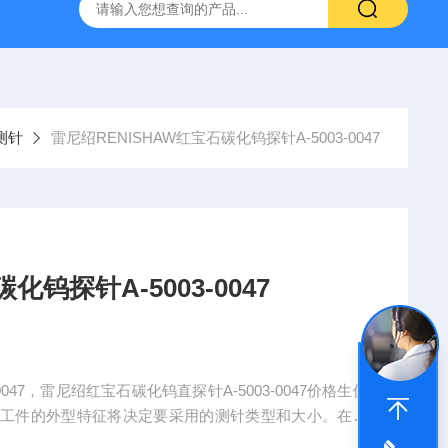
深圳代理日本PEACOCK孔雀杠杆型百分表207
供应日本指针
测针
雷尼绍RENISHAW红宝石碳化钨探针A-5003-0047
化钨探针A-5003-0047
0047，雷尼绍红宝石碳化钨直探针A-5003-0047价格生位
测工件的外型特征将决定要采用的测针类型和大小。在所
要。M2螺纹直测针主要用于业界标准的坐标测量机测头