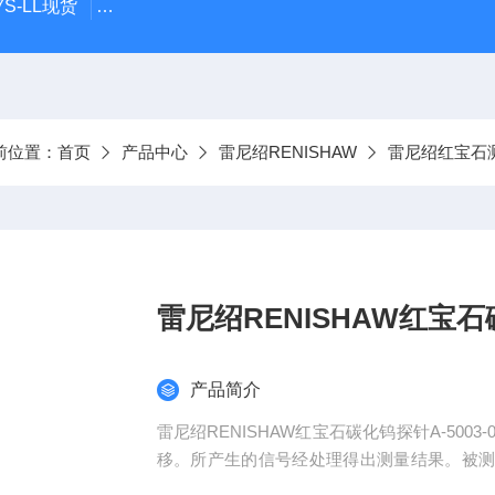
S-LL现货
日本指针式PEACOCK孔雀杠杆百分表207F-T
前位置：
首页
产品中心
雷尼绍RENISHAW
雷尼绍红宝石
雷尼绍RENISHAW红宝石碳
产品简介
雷尼绍RENISHAW红宝石碳化钨探针A-5003-
移。所产生的信号经处理得出测量结果。被
有情况下，测针的刚度和测球的球度都至关重