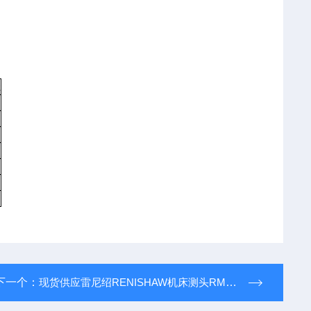
径
下一个：
现货供应雷尼绍RENISHAW机床测头RMP60