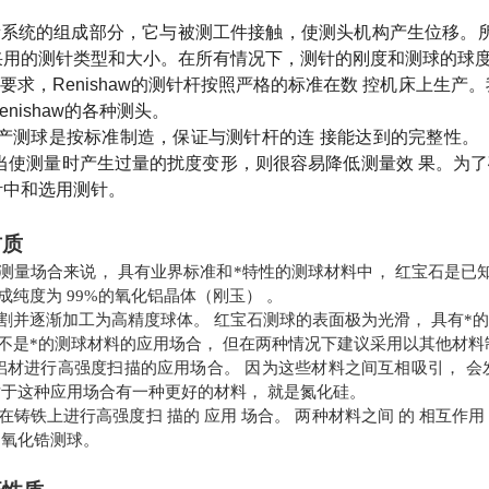
量系统的组成部分，它与被测工件接触，使测头机构产生位移。
采用的测针类型和大小。在所有情况下，测针的刚度和测球的球
要求，
Renishaw
的测针杆按照严格的标准在数
控机床上生产。
enishaw
的各种测头。
产测球是按标准制造，保证与测针杆的连
接能达到的完整性。
当使测量时产生过量的扰度变形，则很容易降低测量效
果。为了
针中和选用测针。
材质
量场合来说， 具有业界标准和*特性的测球材料中， 红宝石是已知zui硬的
成纯度为 99%的氧化铝晶体（刚玉） 。
割并逐渐加工为高精度球体。 红宝石测球的表面极为光滑， 具有*
不是*的测球材料的应用场合， 但在两种情况下建议采用以其他材料
铝材进行高强度扫描的应用场合。 因为这些材料之间互相吸引， 会
对于这种应用场合有一种更好的材料， 就是氮化硅。
铸铁上进行高强度扫 描的 应用 场合。 两种材料之间 的 相互作用 
用氧化锆测球。