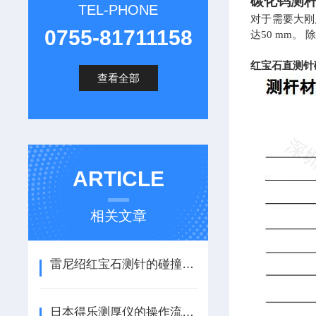
碳化钨测
TEL-PHONE
对于需要大刚
0755-81711158
达50 mm
红宝石直测针
查看全部
ARTICLE
相关文章
雷尼绍红宝石测针的碰撞损伤识别与更换时机判定
日本得乐测厚仪的操作流程及事项解读