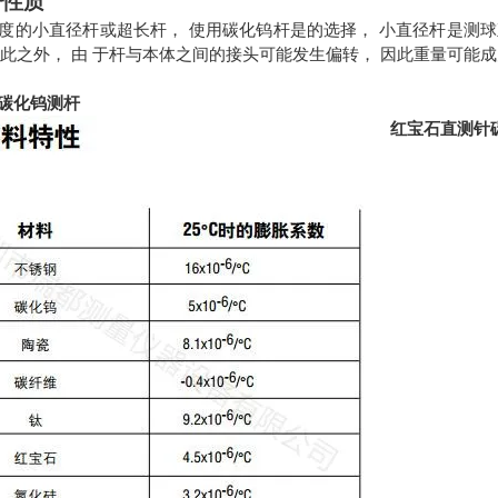
杆性质
度的小直径杆或超长杆， 使用碳化钨杆是的选择， 小直径杆是测球直
。 除此之外， 由 于杆与本体之间的接头可能发生偏转， 因此重量可
碳化钨测杆
红宝石直测针