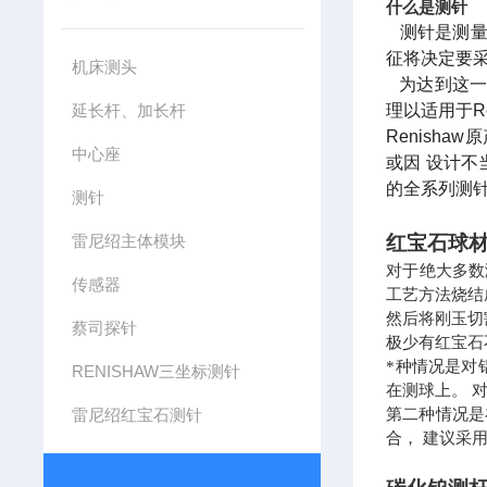
什么是测针
测针是测
征将决定要
机床测头
为达到这一
延长杆、加长杆
理以适用于
R
Renishaw
原
中心座
或因
设计不
的全系列测
测针
雷尼绍主体模块
红宝石球
对于绝大多数测
传感器
工艺方法烧结
然后将刚玉切
蔡司探针
极少有红宝石
*种情况是对
RENISHAW三坐标测针
在测球上。 
雷尼绍红宝石测针
第二种情况是在
合， 建议采