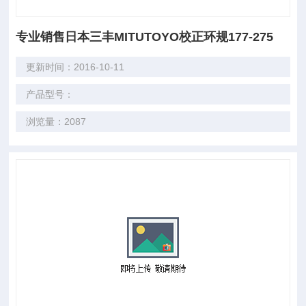
专业销售日本三丰MITUTOYO校正环规177-275
更新时间：2016-10-11
产品型号：
浏览量：2087