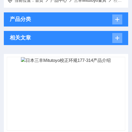
当前位置：
首页
产品中心
三丰Mitutoyo量具
校正环规
产品分类
相关文章