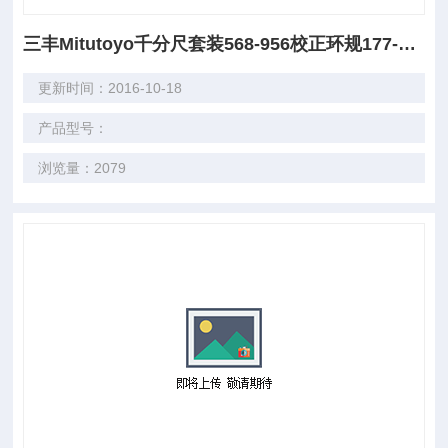
三丰Mitutoyo千分尺套装568-956校正环规177-286
更新时间：2016-10-18
产品型号：
浏览量：2079