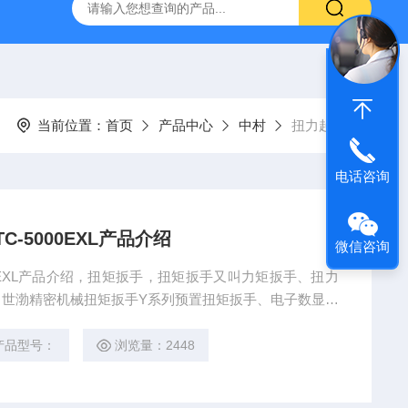
深圳代理日本PEACOCK孔雀杠杆型百分表207
供应日本指针
当前位置：
首页
产品中心
中村
扭力起子
电话咨询
-5000EXL产品介绍
微信咨询
00EXL产品介绍，扭矩扳手，扭矩扳手又叫力矩扳手、扭力
世渤精密机械扭矩扳手Y系列预置扭矩扳手、电子数显扭
产品型号：
浏览量：2448