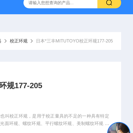
深圳代理日本PEACOCK孔雀杠杆型百分表207
供应日本指针
具
校正环规
日本*三丰MITUTOYO校正环规177-205
规177-205
5，环规也叫校正环规，是用于校正量具的不足的一种具有特定
:光面环规、螺纹环规、平行螺纹环规、美制螺纹环规 、
制螺纹环规 、螺纹通止环规等。