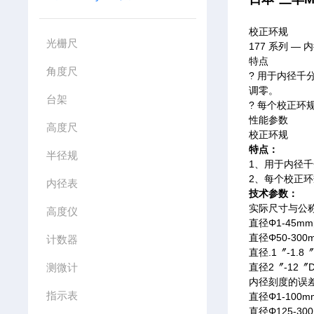
校正环规
光栅尺
177 系列 —
特点
角度尺
? 用于内径千分
调零。
台架
? 每个校正环
性能参数
高度尺
校正环规
特点：
半径规
1、用于内径千
2、每个校正
内径表
技术参数：
实际尺寸与公
高度仪
直径Φ1-45m
直径Φ50-30
计数器
直径.1〞-1.
测微计
直径2〞-12〞
内径刻度的误
指示表
直径Φ1-100m
直径Φ125-30