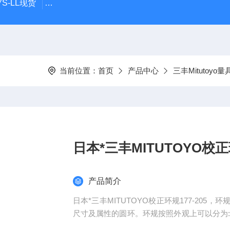
S-LL现货
日本指针式PEACOCK孔雀杠杆百分表207F-T
当前位置：
首页
产品中心
三丰Mitutoyo量
日本*三丰MITUTOYO校正环
产品简介
日本*三丰MITUTOYO校正环规177-20
尺寸及属性的圆环。环规按照外观上可以分为
管用螺纹环规、 管用美制螺纹环规、 管用英