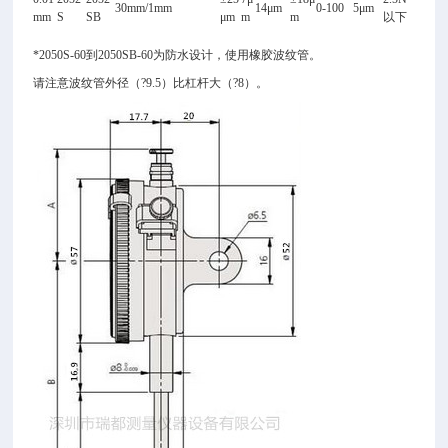
30mm/1mm
14
μm
0-100
5
μm
mm
S
SB
μm
m
m
以下
*2050S-60
到2050SB-60为防水设计，使用橡胶波纹管。
请注意波纹管外径（?9.5）比杠杆大（?8）。