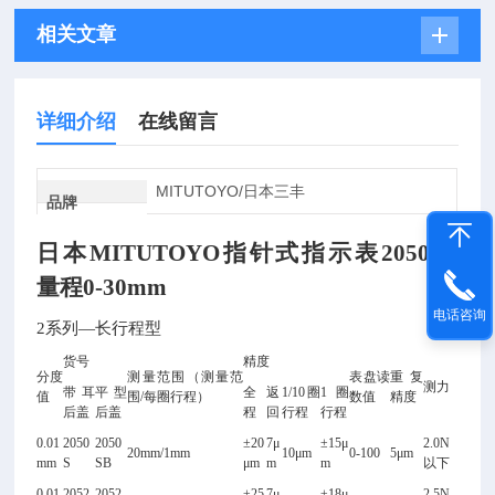
相关文章
详细介绍
在线留言
MITUTOYO/日本三丰
品牌
日本MITUTOYO指针式指示表2050SB
量程0-30mm
电话咨询
2
系列—长行程型
货号
精度
分度
测量范围（测量范
表盘读
重复
测力
带耳
平型
全
返
1/10
圈
1
圈
值
围/每圈行程）
数值
精度
后盖
后盖
程
回
行程
行程
0.01
2050
2050
±20
7
μ
±15μ
2.0N
20mm/1mm
10
μm
0-100
5
μm
mm
S
SB
μm
m
m
以下
0.01
2052
2052
±25
7
μ
±18μ
2.5N