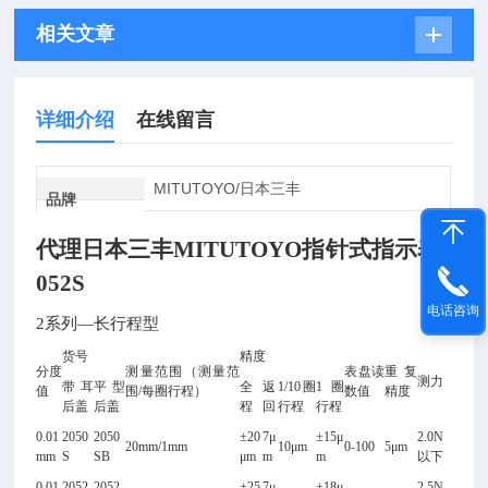
相关文章
详细介绍
在线留言
MITUTOYO/日本三丰
品牌
代理日本三丰MITUTOYO指针式指示表2
052S
电话咨询
2
系列—长行程型
货号
精度
分度
测量范围（测量范
表盘读
重复
测力
带耳
平型
全
返
1/10
圈
1
圈
值
围/每圈行程）
数值
精度
后盖
后盖
程
回
行程
行程
0.01
2050
2050
±20
7
μ
±15μ
2.0N
20mm/1mm
10
μm
0-100
5
μm
mm
S
SB
μm
m
m
以下
0.01
2052
2052
±25
7
μ
±18μ
2.5N