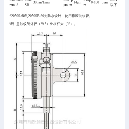
30mm/1mm
14
μm
0-100
5
μm
mm
S
SB
μm
m
m
以下
*2050S-60
到2050SB-60为防水设计，使用橡胶波纹管。
请注意波纹管外径（?9.5）比杠杆大（?8）。