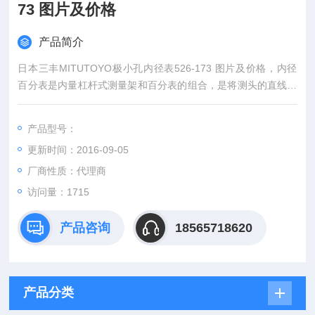
73 图片及价格
产品简介
日本三丰MITUTOYO极小孔内径表526-173 图片及价格，内径
百分表是内量杠杆式测量架和百分表的组合，是将测头的直线位
移变为指针的角位移的计量器具用比较测量法测量或检验零件的
内孔、深孔直径及其形状精度。
产品型号：
更新时间：2016-09-05
厂商性质：代理商
访问量：1715
产品咨询
18565718620
产品分类