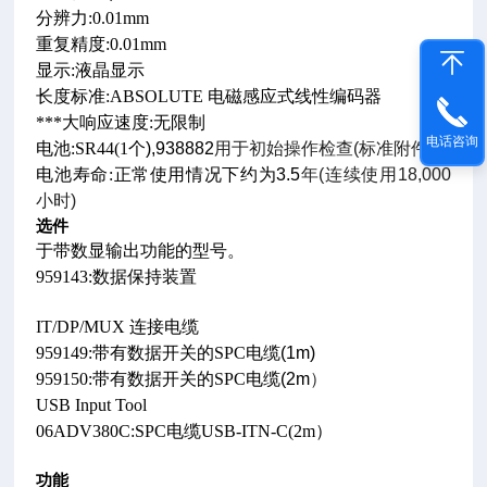
分辨力:0.01mm
重复精度:0.01mm
显示:
液晶显示
长度标准:ABSOLUTE
电磁感应式线性编码器
***大响应速度:
无限制
电话咨询
电池:SR44(1
个),938882
用于初始操作检查(标准附件)
电池寿命:
正常使用情况下约为3.5
年(连续使用18,000
小时)
选件
于带数显输出功能的型号。
959143:
数据保持装置
IT/DP/MUX
连接电缆
959149:
带有数据开关的SPC
电缆(1m)
959150:
带有数据开关的SPC
电缆(2m
）
USB Input Tool
06ADV380C:SPC
电缆USB-ITN-C(2m
）
功能