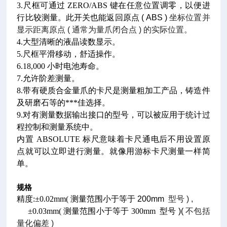
3.
尺框可通过 ZERO/ABS
键在任意位置调零，以便进
行比较测量。此开关也能返回原点 ( ABS )
坐标位置并
显示距离原点 ( 通常为量爪闭合点 ) 的实际位置。
4.
大型清晰的液晶读数显示。
5.
尺框平滑移动，舒适操作。
6.18,000
小时电池寿命。
7.
允许阶差测量。
8.
带有硬质合金量爪的卡尺是测量粗加工产品，铸造件
及研磨石等的***佳选择。
9.
对有测量数据输出接口的型号，可以被应用于统计过
程控制和测量系统中。
内置 ABSOLUTE
标尺意味着卡尺通电后不用设置原
点就可以立即进行测量。就像用游标卡尺测量一样简
单。
规格
精度:±0.02mm(
测量范围小于等于 200mm
型号 ) ,
±0.03mm(
测量范围小于等于 300mm
型号 )(
不包括
量化偏差 )