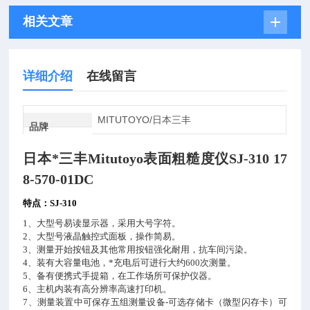
相关文章
详细介绍
在线留言
MITUTOYO/日本三丰
品牌
日本*三丰
Mitutoyo
表面粗糙度仪
SJ-310 17
8-570-01DC
特点：
SJ-310
1
、大型号易读显示器，采用大号字符。
2
、大型号液晶触控式面板，操作简易。
3
、测量开始按钮及其他常用按钮强化耐用，抗车间污染。
4
、装有大容量电池，*充电后可进行大约
600
次测量。
5
、备有便携式手提箱，在工作场所可保护仪器。
6
、主机内装有高分辨率高速打印机。
7
、测量装置中可保存五组测量设备
-
可选存储卡（微型闪存卡）可