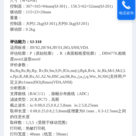
尺寸（
W×D×H
）
控制器：
307×165×94mm(SJ-301)
，
156.5×62×52mm(SJ-201)
驱动部：
115×23×26mm
电话咨询
重量：
控制器：大约
1.2kg(SJ-301),
大约
0.3kg(SJ-201)
驱动部：
0.2kg
评估能力：
SJ-310
适用标准：
JIS’82,JIS’94,JIS’01,ISO,ANSI,VDA
评估轮廓：
P
（原始轮廓），
R
（表面粗糙度轮廓），
DIN4776,
粗糙
度
motif,
波形
motif
评价参数：
Ra,Rq,Rz,Ry,Rp, Rv,Rt,Sm,S,Pc,R3z,mr(c),Rpk,Rvk, δc,Rk,Mr1,Mr2,L
o,Ppi,R,AR,Rx,A1,A2,Vo,HSC,mr,SK,Ku,
△
a,
△
q,Wte,,W,AW,(
支持用户
定义
)Rz1max(ISO),Rmax(VDA,ANSI)
分析图表：
支撑曲线（
BAC1/2
），振幅分布曲线（
ADC
）
滤波类型：
2CR,PC75
，高斯
截止波长：
λc:0.08,0.25,0.8,2.5,8mm λs:2.5,8,25mm
取样长度：
0.08,0.25,0.8,2.5,8mm
或增量为
0.1mm
，
0.3-12.5mm
之间
的任意长度
取样数：
1,3,5
（受限于移动范围）
打印机：热敏打印机
打印宽度：
48mm
（纸宽：
58mm
）