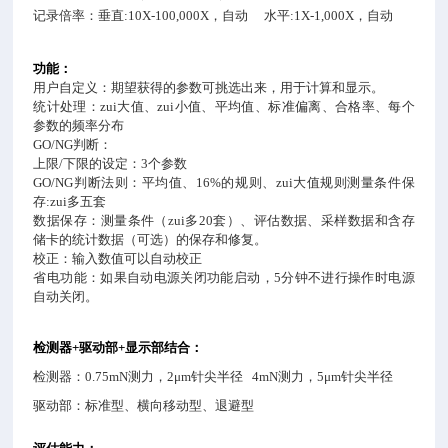
记录倍率：垂直
:10X-100,000X
，自动
水平
:1X-1,000X
，自动
功能：
用户自定义：期望获得的参数可挑选出来，用于计算和显示。
统计处理：zui大值、zui小值、平均值、标准偏离、合格率、每个
参数的频率分布
GO/NG
判断：
上限
/
下限的设定：
3
个参数
GO/NG
判断法则：平均值、
16%
的规则、zui大值规则测量条件保
存
:
zui多五套
数据保存：测量条件（zui多
20
套）、评估数据、采样数据和含存
储卡的统计数据（可选）的保存和修复。
校正：输入数值可以自动校正
省电功能：如果自动电源关闭功能启动，
5
分钟不进行操作时电源
自动关闭。
检测器
+
驱动部
+
显示部结合：
检测器：
0.75mN
测力，
2μm
针尖半径
4mN
测力，
5μm
针尖半径
驱动部：标准型、横向移动型、退避型