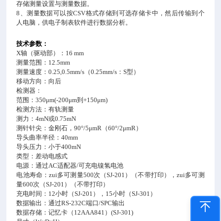
存储测量设置与测量数据。
8
、测量数据可以按
CSV
格式存储到可选存储卡中，然后传输到个
人电脑，供电子制表软件进行数据分析。
技术参数：
X
轴（驱动部）：16
mm
测量范围：
12.5mm
测量速度：
0.25,0.5mm/s
（
0.25mm/s
：
S
型）
移动方向：向后
检测器：
范围：
350μm(-200μm
到
+150μm)
检测方法：有轨测量
测力：
4mN
或
0.75mN
测针针尖：金刚石，
90°/5μmR
（
60°/2μmR
）
导头曲率半径：
40mm
导头压力：小于
400mN
类型：差动电感式
电源：通过
AC
适配器
/
可充电镍氢电池
电池寿命：zui多可测量
500
次（
SJ-201
）（不带打印），zui多可测
量
600
次（
SJ-201
）（不带打印）
充电时间：
12
小时（
SJ-201
），
15
小时（
SJ-301
）
数据输出：通过
RS-232C
端口
/SPC
输出
数据存储：记忆卡（
12AAA841
）
(SJ-301)