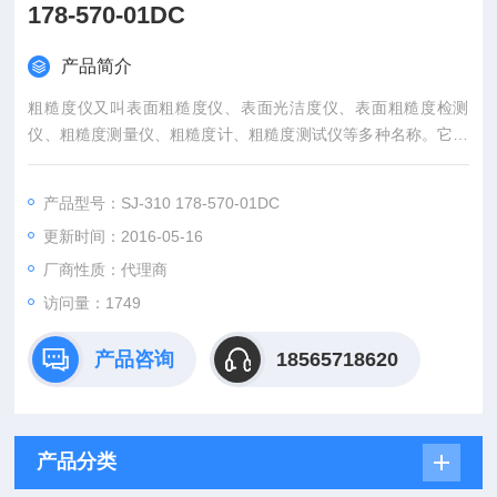
178-570-01DC
产品简介
粗糙度仪又叫表面粗糙度仪、表面光洁度仪、表面粗糙度检测
仪、粗糙度测量仪、粗糙度计、粗糙度测试仪等多种名称。它具
有测量精度高、测量范围宽、操作简便、便于携带、工作稳定等
特点，可以广泛应用于各种金属与非金属的加工表面的检测，该
产品型号：SJ-310 178-570-01DC
仪器是传感器主机一体化的袖珍式仪器，具有手持式特点，更适
更新时间：2016-05-16
宜在生产现场使用。外形采用拉铝模具设计。日本*三丰Mitutoyo
表面粗糙度仪SJ-310 178-570-01DC
厂商性质：代理商
访问量：1749
产品咨询
18565718620
产品分类