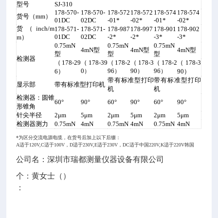
型号
SJ-310
178-570-
178-570-
178-572
178-572
178-574
178-574
货号（
mm
）
01DC
02DC
-01*
-02*
-01*
-02*
货（
inch/m
178-571-
178-571-
178-987
178-997
178-901
178-902
01DC
02DC
-2*
-2*
-3*
-3*
m
）
0.75mN
0.75mN
0.75mN
4mN
型
4mN
型
4mN
型
型
型
型
检测器
（
178-29
（178-39
（178-2
（178-3
（178-2
（
178-3
0
96
90
96
6
）
）
）
）
）
90
）
带有标准型打印
带有标准型打印
显示部
带有标准型打印机
机
机
检测器：圆锥
60°
90°
60°
90°
60°
90°
形锥角
针尖半径
2μm
5μm
2μm
5μm
2μm
5μm
检测器测力
0.75mN
4mN
0.75mN
4mN
0.75mN
4mN
*
为区分交流电源电缆，在货号后加上以下后缀：
A
适于
120V,C
适于
100V
，
D
适于
230V,E
适于
230V
，
DC
适于中国220V,
K
适于
220V韩国
公司名：深圳市瑞都测量仪器设备有限公司
个：黄女士（）
：