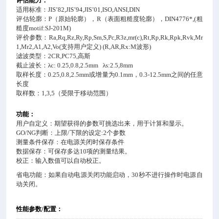
评估能力：
适用标准：
JIS’82,JIS’94,JIS’01,ISO,ANSI,DIN
评估轮廓：
P
（原始轮廓），
R
（表面粗糙度轮廓），
DIN4776*,(
粗
糙度
motif:SJ-201M)
评价参数：
Ra,Rq,Rz,Ry,Rp,Sm,S,Pc,R3z,mr(c),Rt,Rp,Rk,Rpk,Rvk,Mr
1,Mr2,A1,A2,Vo(
支持用户定义
) (R,AR,Rx:M
波形
)
滤波类型：
2CR,PC75,
高斯
截止波长：
λc: 0.25,0.8,2.5mm λs:2.5,8mm
取样长度：
0.25,0.8,2.5mm
或增量为
0.1mm
，
0.3-12.5mm
之间的任意
长度
取样数：
1,3,5
（受限于移动范围）
功能：
用户自定义：期望获得的参数可挑选出来，用于计算和显示。
GO/NG
判断：上限
/
下限的设定
:2
个参数
测量条件保存：在电源关闭时保存条件
数据保存：可保存多达
10
项的测量结果。
校正：输入数值可以自动校正。
省电功能：如果自动电源关闭功能启动，
30
秒不进行操作时电源自
动关闭。
性能参数
/
配置：