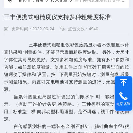
当前位置：
首页
技术文章
三丰便携式粗糙度仪支持多种粗糙度标准
三丰便携式粗糙度仪支持多种粗糙度标准
更新时间：2022-06-24
点击次数：4940
三丰便携式粗糙度仪彩色液晶显示器不仅能显示计
算结果和 测量条件，还能显示表面粗糙度波形。 另外，大尺寸
字体使其可见度更好。支持多种粗糙度标准。拥有多种参数和
功能，如任意长度测量。使用主件上面 和其砑开启盖里面的按
钮珂便于操作和 设置。按 下测量幵始按钮时，测量完成 后显
示测量结果。内置可充电电池可支持测量的进行，无需外部电
源。
当累计测量距离超过所设定的门限水平 时，输出报警显
示。（有助于维护针头更 换策略。）三种类型的驱动装置可
电话咨询
用：标准型、横 向驱动型和退避型。是否珥选，视工件 情况而
定。
在传感器测杆的一端装有金刚石触针，触针曲率半径r很