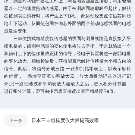
小，测量时将触针搭在工件上，与被测表面垂直接触，利用驱动
器以一定的速度拖动传感器。由于被测表面轮廓峰谷起伏，触状
在被测表面滑行时，将产生上下移动。此运动经支点使磁芯同步
地上下运动，从而使包围在磁芯外面的两个差动电感线圈的电感
量发生变化。
三丰便携式粗糙度仪传感器的线圈与测量线路是直接接入平
衡电桥的，线圈电感量的变化使电桥失去平衡，于是就输出一个
和触针上下的位移量成正比的信号，经电子装置将这一微弱电量
的变化放大、相敏检波后，获得能表示触针位移量大小和方向的
信号。此后，将信号分成三路:一路加到指零表上，以表示触针
的位置，一路输至直流功率放大器，放大后推动记录器进行记
录;另一路经滤波和平均表放大器放大之后，进入积分计算器，
进行积分计算，即可由指示表直接读出表面粗糙度Ra值。
日本三丰粗糙度仪大幅提高效率
上一条