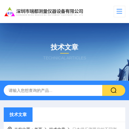
技术文章
TECHNICAL ARTICLES
技术文章