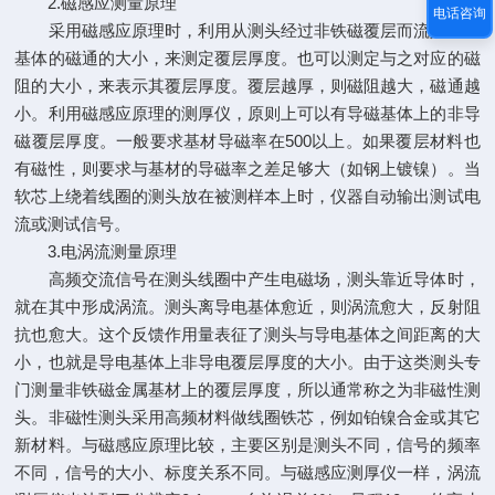
2.磁感应测量原理
电话咨询
采用磁感应原理时，利用从测头经过非铁磁覆层而流入铁磁
基体的磁通的大小，来测定覆层厚度。也可以测定与之对应的磁
阻的大小，来表示其覆层厚度。覆层越厚，则磁阻越大，磁通越
小。利用磁感应原理的测厚仪，原则上可以有导磁基体上的非导
磁覆层厚度。一般要求基材导磁率在500以上。如果覆层材料也
有磁性，则要求与基材的导磁率之差足够大（如钢上镀镍）。当
软芯上绕着线圈的测头放在被测样本上时，仪器自动输出测试电
流或测试信号。
3.电涡流测量原理
高频交流信号在测头线圈中产生电磁场，测头靠近导体时，
就在其中形成涡流。测头离导电基体愈近，则涡流愈大，反射阻
抗也愈大。这个反馈作用量表征了测头与导电基体之间距离的大
小，也就是导电基体上非导电覆层厚度的大小。由于这类测头专
门测量非铁磁金属基材上的覆层厚度，所以通常称之为非磁性测
头。非磁性测头采用高频材料做线圈铁芯，例如铂镍合金或其它
新材料。与磁感应原理比较，主要区别是测头不同，信号的频率
不同，信号的大小、标度关系不同。与磁感应测厚仪一样，涡流