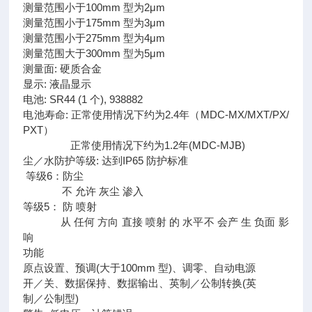
测量范围小于100mm 型为2μm
测量范围小于175mm 型为3μm
测量范围小于275mm 型为4μm
测量范围大于300mm 型为5μm
测量面: 硬质合金
显示: 液晶显示
电池: SR44 (1 个), 938882
电池寿命: 正常使用情况下约为2.4年（MDC-MX/MXT/PX/
PXT）
正常使用情况下约为1.2年(MDC-MJB)
尘／水防护等级: 达到IP65 防护标准
等级6：防尘
不 允许 灰尘 渗入
等级5： 防 喷射
从 任何 方向 直接 喷射 的 水平不 会产 生 负面 影
响
功能
原点设置、预调(大于100mm 型)、调零、自动电源
开／关、数据保持、数据输出、英制／公制转换(英
制／公制型)