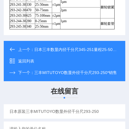
1
μm
293-241-30
330
25-50mm
±1
μm
棘轮锁紧
293-242-30
470
50-75mm
2
μm
293-243-30
625
75-100mm
±2
μm
293-244-30
280
0-25mm
1
μm
±1
μm
棘轮套管
293-245-30
340
25-50mm
上一个：
日本三丰数显内径千分尺345-251量程25-50mm
返回列表
下一个：
三丰MITUTOYO数显外径千分尺293-250*销售
在线留言