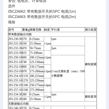
警告: 低电压、计算错误
选件
05CZA662: 带有数据开关的SPC 电缆(1m)
05CZA663: 带有数据开关的SPC 电缆(2m)
规格
货号
重量g
测量范围
精度
平行度
测力装置
带有数据输出功能
293-230-30
270
0-25mm
1
μm
293-231-30
330
25-50mm
±1
μm
293-232-30
470
50-75mm
2
μm
293-233-30
625
75-100mm
293-250-10
600
100-125mm
±2
μm
293-251-10
740
125-150mm
棘轮锁紧
293-252-10
800
150-175mm
293-253-10
970
175-200mm
±3
μm
2+
zui大测长度（mm
）/100
小数圆整
293-254-10
1110
200-225mm
293-255-10
1270
225-250mm
293-256-10
1340
250-275mm
±4
μm
293-257-10
1540
275-300mm
293-234-30
280
0-25mm
1
μm
±1
μm
棘轮套管
293-235-30
340
25-50mm
无数据输出功能
293-240-30
270
0-25mm