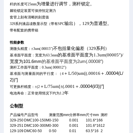
为增量进行调节，测杆锁定。
杆的长度可25mm
棘轮锁定装置可保持恒定测力
套管上刻有清晰的刻度值
为普通型。
输出），129
329
系列液晶读数显示型（带有SPC
带有配套的携带箱
性能参数
系列）
不包括量化偏差（329
测微头精度：±3um(.00015″)
的基准面平面度为1.3um(00005″)/
基准面平面度：宽度为63.5mm
宽度为101.6mm
的基准面平面度为2um(.00008″)
测杆工作面平面度：0.3um(.000012″)
＋.00004(L/
＋L/50)um[(.00016
基准面与测量面间的平行度：（4
2))″]
＋.00004(l/3))″]
＋L/75um[±(.0001
可更换杆精度：±(2
年
电池寿命：正常使用情况下约为1.2
公制型
产品编号
产品型号
测量范围
mm
分辨率
mm
尺寸
mm
测杆
329-250
DMC100-150M
0-150
0.001
101.6*16
6
329-251
DMC100-300M
0-300
0.001
101.6*16
12
129-109
DMC60-50
0-50
0.01
63.5*16
2