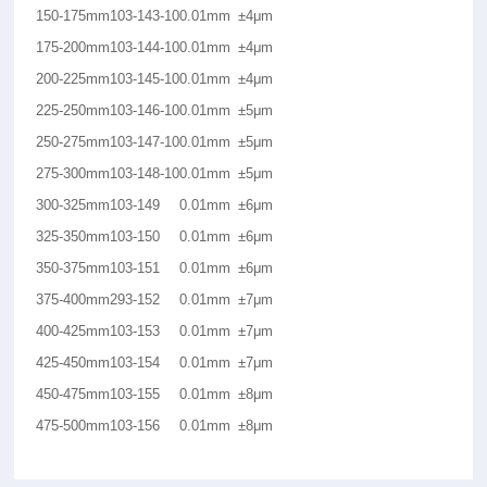
150-175mm
103-143-10
0.01mm
±4μm
175-200mm
103-144-10
0.01mm
±4μm
200-225mm
103-145-10
0.01mm
±4μm
225-250mm
103-146-10
0.01mm
±5μm
250-275mm
103-147-10
0.01mm
±5μm
275-300mm
103-148-10
0.01mm
±5μm
300-325mm
103-149
0.01mm
±6μm
325-350mm
103-150
0.01mm
±6μm
350-375mm
103-151
0.01mm
±6μm
375-400mm
293-152
0.01mm
±7μm
400-425mm
103-153
0.01mm
±7μm
425-450mm
103-154
0.01mm
±7μm
450-475mm
103-155
0.01mm
±8μm
475-500mm
103-156
0.01mm
±8μm