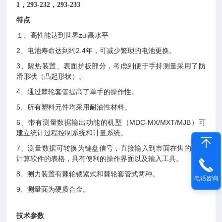
1，293-232，293-233
特点
１、高性能达到世界zui高水平
2
、电池寿命达到约2.4年，可减少繁琐的电池更换。
3
、隔热装置、表面护板部分，考虑到便于手持测量采用了防
滑形状（凸起形状）。
4
、通过棘轮套管提高了单手的操作性。
5
、所有塑料元件均采用耐油性材料。
6
、带有测量数据输出功能的机型（MDC-MX/MXT/MJB）可
建立统计过程控制系统和计量系统。
7
、测量数据可转换为键盘信号，直接输入到市面在售的表格
计算软件的表格，具有便利的操作界面以及输入工具。
8
、测力装置有棘轮锁紧式和棘轮套管式两种。
电话咨询
9
、测量面为硬质合金。
技术参数