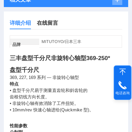
详细介绍
在线留言
MITUTOYO/日本三丰
品牌
三丰盘型千分尺非旋转心轴型369-250*
盘型千分尺
369, 227, 169 系列 — 非旋转心轴型
特点
• 盘型千分尺易于测量直齿轮和斜齿轮的
电话咨询
齿根切线方向长度。
• 非旋转心轴有效消除了工件扭矩。
• 10mm/rev 快速心轴进给(Quickmike 型)。
性能参数