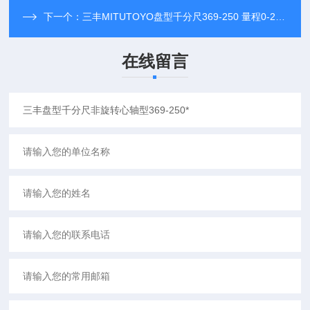
下一个：
三丰MITUTOYO盘型千分尺369-250 量程0-25mm
在线留言