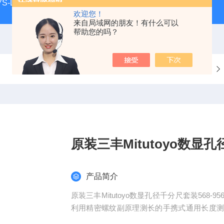
S-LL现货
日本指针式PEACOCK孔雀杠杆百分表207F-T
欢迎您！
来自局域网的朋友！有什么可以
帮助您的吗？
当前位置：
首页
产品中心
三丰Mitutoyo量具
原装三丰Mitutoyo数显孔
产品简介
原装三丰Mitutoyo数显孔径千分尺套装56
利用精密螺纹副原理测长的手携式通用长度
和集成电路等。