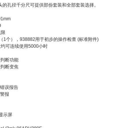
头的孔径千分尺可提供部份套装和全部套装选择。
01mm
D
无限
（
1
个），
938882
用于初步的操作检查
(
标准附件
)
大约可连续使用
5000
小时
O
判断功能
O
判断变焦
，错误报告
压警报
显示屏