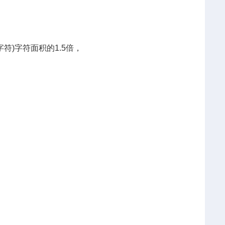
字符
)
字符面积的
1.5
倍，