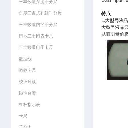
USB Input T
三丰数显深度千分尺
刻度三点式孔径千分尺
特点
:
1.
大型号液
三丰数显内径千分尺
大型号液晶
从而测量值
日本三丰附表卡尺
三丰数显电子卡尺
数据线
游标卡尺
校正环规
磁性台架
杠杆指示表
卡尺
千分表