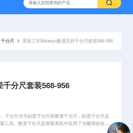
深圳代理日本PEACOCK孔雀杠杆型百分表207
供应日本指针
千分尺
原装三丰Mitutoyo数显孔径千分尺套装568-956
径千分尺套装568-956
8-956，千分尺分为刻度千分尺和数显千分尺，刻度千分尺是
测量工具。数显千分尺是测量系统中应用了光栅测长技术