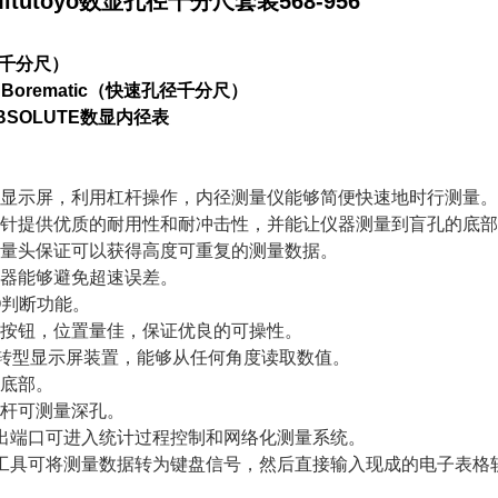
itutoyo
数显孔径千分尺套装
568-956
千分尺）
Borematic
（快速孔径千分尺）
BSOLUTE
数显内径表
字显示屏，利用杠杆操作，内径测量仪能够简便快速地时行测量
测针提供优质的耐用性和耐冲击性，并能让仪器测量到盲孔的底
测量头保证可以获得高度可重复的测量数据。
码器能够避免超速误差。
O
判断功能。
能按钮，位置量佳，保证优良的可操性。
转型显示屏装置，能够从任何角度读取数值。
孔底部。
接杆可测量深孔。
出端口可进入统计过程控制和网络化测量系统。
工具可将测量数据转为键盘信号，然后直接输入现成的电子表格