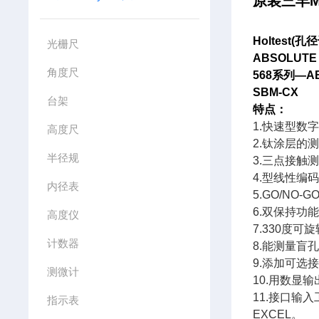
原装三丰
M
Holtest(
孔径
光栅尺
ABSOLUTE 
角度尺
568
系列
—A
SBM-CX
台架
特点：
1.
快速型数
高度尺
2.
钛涂层的
半径规
3.
三点接触
4.
型线性编
内径表
5.GO/NO-G
6.
双保持功
高度仪
7.330
度可旋
计数器
8.
能测量盲
9.
添加可选
测微计
10.
用数显输
11.
接口输入
指示表
EXCEL
。