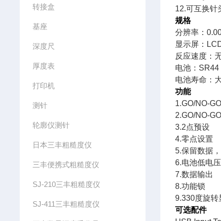
转接盒
12.
可互换针
规格
基座
分辨率：
0.0
显示屏：
LC
深度尺
反应速度：
厚度表
电池：
SR44
电池寿命：
打印机
功能
1.GO/NO-G
测针
2.GO/NO-G
轮廓仪测针
3.2
点预设
4.
零点设置
日本三丰粗糙度仪
5.
保留数据
6.
电池低电
三丰便携式粗糙度仪
7.
数据输出
SJ-210三丰粗糙度仪
8.
功能锁
9.330
度旋转
SJ-411三丰粗糙度仪
可选配件