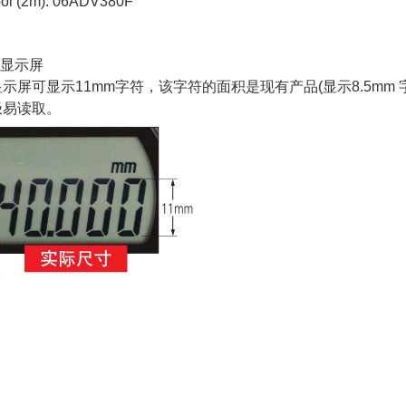
ool (2m): 06ADV380F
晶显示屏
显示屏可显示
11mm
字符，该字符的面积是现有产品
(
显示
8.5mm
极易读取。