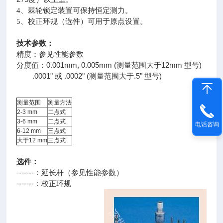
4
、棘轮锁定装置可保持恒定测力。
5
、校正环规（选件）可用于原点设置。
技术参数：
精度：参见性能参数
0.001mm, 0.005mm (
12mm
)
分度值：
测量范围大于
型号
.0001"
.0002" (
.5"
)
或
测量范围大于
型号
测量范围
测量方法
2-3 mm
二点式
3-6 mm
二点式
电话咨询
6-12 mm
三点式
大于
12 mm
三点式
选件：
-------
：延长杆（参见性能参数）
-------
：校正环规