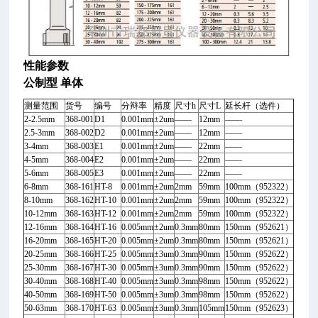
性能参数
公制型 单体
测量范围
货号
编号
分辩率
精度
尺寸h
尺寸L
延长杆（选件）
2-2.5mm
368-001
D1
0.001mm
±2um
——
12mm
——
2.5-3mm
368-002
D2
0.001mm
±2um
——
12mm
——
3-4mm
368-003
E1
0.001mm
±2um
——
22mm
——
4-5mm
368-004
E2
0.001mm
±2um
——
22mm
——
5-6mm
368-005
E3
0.001mm
±2um
——
22mm
——
6-8mm
368-161
HT-8
0.001mm
±2um
2mm
59mm
100mm
（952322
）
8-10mm
368-162
HT-10
0.001mm
±2um
2mm
59mm
100mm
（952322
）
10-12mm
368-163
HT-12
0.001mm
±2um
2mm
59mm
100mm
（952322
）
12-16mm
368-164
HT-16
0.005mm
±2um
0.3mm
80mm
150mm
（952621
）
16-20mm
368-165
HT-20
0.005mm
±2um
0.3mm
80mm
150mm
（952621
）
20-25mm
368-166
HT-25
0.005mm
±3um
0.3mm
90mm
150mm
（952622
）
25-30mm
368-167
HT-30
0.005mm
±3um
0.3mm
90mm
150mm
（952622
）
30-40mm
368-168
HT-40
0.005mm
±3um
0.3mm
98mm
150mm
（952622
）
40-50mm
368-169
HT-50
0.005mm
±3um
0.3mm
98mm
150mm
（952622
）
50-63mm
368-170
HT-63
0.005mm
±3um
0.3mm
105mm
150mm
（952623
）