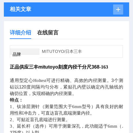
相关文章
详细介绍
在线留言
MITUTOYO/日本三丰
品牌
正品供应三丰
mitutoyo
刻度内径千分尺
368
-163
可进行精确、高效的内径测量。3
个测
通用型定心Holtest
砧以120度间隔均匀分布，紧贴孔内壁以确定内孔轴线的
确切位置，实现精确的内径测量。
特点：
型号）具有良好的耐
1
、钛涂层测针（测量范围大于6mm
用性和冲击力，可直达盲孔底端测量内径。
2
、可贴近盲孔底端进行测量。
（.
3
、延长杆（选件）可用于测量深孔，此功能适于6mm
275
度）以上型。