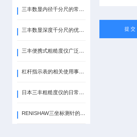
三丰数显内径千分尺的常见问题与解决方案
三丰数显深度千分尺的优点与应用：精准测量从此变得简单
三丰便携式粗糙度仪广泛的统计功能
杠杆指示表的相关使用事项不可忽略
日本三丰粗糙度仪的日常维护保养这几要点一定要清楚
RENISHAW三坐标测针的校验方法请了解下