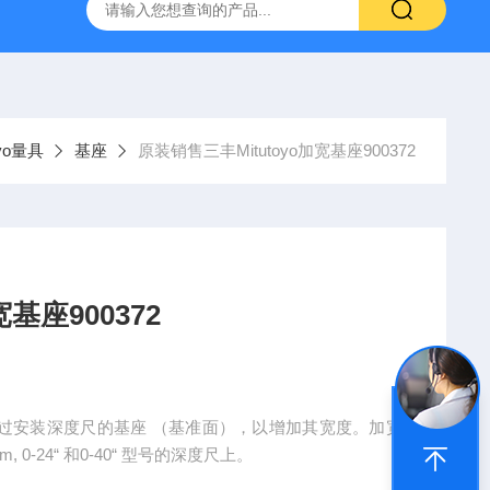
深圳代理日本PEACOCK孔雀杠杆型百分表207
供应日本指针
oyo量具
基座
原装销售三丰Mitutoyo加宽基座900372
基座900372
2，可通过安装深度尺的基座 （基准面），以增加其宽度。加宽
 0-24“ 和0-40“ 型号的深度尺上。