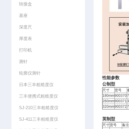
转接盒
基座
深度尺
厚度表
打印机
测针
轮廓仪测针
性能参数
公制型
日本三丰粗糙度仪
尺寸
货号
三丰便携式粗糙度仪
180mm
900370
260mm
900371
320mm
900372
SJ-210三丰粗糙度仪
SJ-411三丰粗糙度仪
英制型
尺寸
货号
备