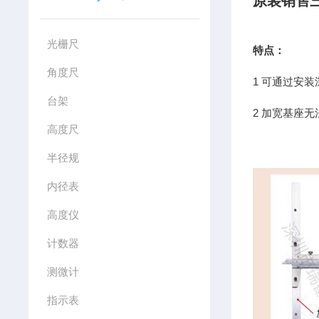
原装销售
光栅尺
特点：
角度尺
1
可通过安装
台架
2
加宽基座无
高度尺
半径规
内径表
高度仪
计数器
测微计
指示表