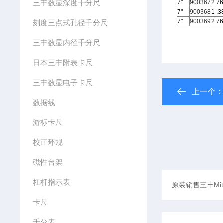
三丰数显深度千分尺
7"
900367
2.76
7"
900368
1 .3
7"
900369
2.76
刻度三点式孔径千分尺
三丰数显内径千分尺
日本三丰附表卡尺
三丰数显电子卡尺
上一个
数据线
游标卡尺
校正环规
磁性台架
杠杆指示表
卡尺
千分表