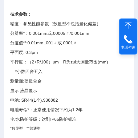
技术参数：
精度：参见性能参数（数显型不包括量化偏差）
分辨率*：0.001mm或.00005〃/0.001mm
分度值**:0.01mm,.001〃或.0001〃
电话咨询
平面度: 0.3μm
平行度：（2+R/100）μm，R为zui大测量范围(mm)
*
小数四舍五入
测量面:硬质合金
显示:液晶显示
电池: SR44(1个).938882
电池寿命*：正常使用情况下约为1.2年
尘/水防护等级：达到IP65防护标准
*
数显型 **普通型