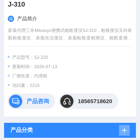
J-310
产品简介
原装代理三丰Mitutoyo便携式粗糙度仪SJ-310，粗糙度仪又叫表
面粗糙度仪、表面光洁度仪、表面粗糙度检测仪、粗糙度测量
仪、粗糙度计、粗糙度测试仪等多种名称。它具有测量精度高、
测量范围宽、操作简便、便于携带、工作稳定等特点，可以广泛
产品型号：SJ-220
应用于各种金属与非金属的加工表面的检测，该仪器是传感器主
更新时间：2026-07-13
机一体化的袖珍式仪器，具有手持式特点，更适宜在生产现场使
用。
厂商性质：代理商
访问量：2215
产品咨询
18565718620
产品分类