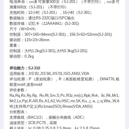
电池寿命：zui多可测量
500
次（
SJ-201
）（不带打印），zui多可
测量
600
次（
SJ-201
）（不带打印）
充电时间：
12
小时（
SJ-201
），
15
小时（
SJ-301
）
数据输出：通过
RS-232C
端口
/SPC
输出
数据存储：记忆卡（
12AAA841
）
(SJ-301)
尺寸（
W×D×H
）
控制器：
307×165×94mm(SJ-301)
，
156.5×62×52mm(SJ-201)
驱动部：
115×23×26mm
重量：
控制器：大约
1.2kg(SJ-301),
大约
0.3kg(SJ-201)
驱动部：
0.2kg
评估能力：
SJ-310
适用标准：
JIS’82,JIS’94,JIS’01,ISO,ANSI,VDA
评估轮廓：
P
（原始轮廓），
R
（表面粗糙度轮廓），
DIN4776,
粗
糙度
motif,
波形
motif
评价参数：
Ra,Rq,Rz,Ry,Rp, Rv,Rt,Sm,S,Pc,R3z,mr(c),Rpk,Rvk, δc,Rk,Mr1,
Mr2,Lo,Ppi,R,AR,Rx,A1,A2,Vo,HSC,mr,SK,Ku,
△
a,
△
q,Wte,,W,A
W,(
支持用户定义
)Rz1max(ISO),Rmax(VDA,ANSI)
分析图表：
支撑曲线（
BAC1/2
），振幅分布曲线（
ADC
）
滤波类型：
2CR,PC75
，高斯
截止波长：
λc:0.08,0.25,0.8,2.5,8mm λs:2.5,8,25mm