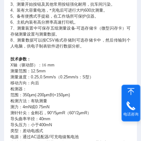
3
、测量开始按钮及其他常用按钮强化耐用，抗车间污染。
4
、装有大容量电池，*充电后可进行大约
600
次测量。
5
、备有便携式手提箱，在工作场所可保护仪器。
6
、主机内装有高分辨率高速打印机。
7
、测量装置中可保存五组测量设备
-
可选存储卡（微型闪存卡）可
存储测量设置与测量数据。
8
、测量数据可以按
CSV
格式存储到可选存储卡中，然后传输到个
人电脑，供电子制表软件进行数据分析。
技术参数：
X
轴（驱动部）：16
mm
测量范围：
12.5mm
测量速度：
0.25,0.5mm/s
（
0.25mm/s
：
S
型）
移动方向：向后
检测器：
范围：
350μm(-200μm
到
+150μm)
检测方法：有轨测量
测力：
4mN
或
0.75mN
测针针尖：金刚石，
90°/5μmR
（
60°/2μmR
）
电话咨询
导头曲率半径：
40mm
导头压力：小于
400mN
类型：差动电感式
电源：通过
AC
适配器
/
可充电镍氢电池