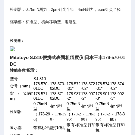
检测器：
0.75mN
测力，
2μm
针尖半径
4mN
测力，
5μm
针尖半径
驱动部：标准型、横向移动型、退避型
检测器：
Mitutoyo SJ310
|
178-570-01
便携式表面粗糙度仪
日本三丰
DC
性能参数
/
配置：
型号
SJ-310
178-570-
178-570-
178-572
178-572
178-574
178-574
货号（
mm
）
01DC
02DC
-01*
-02*
-01*
-02*
货（
inch/m
178-571-
178-571-
178-987
178-997
178-901
178-902
01DC
02DC
-2*
-2*
-3*
-3*
m
）
0.75mN
0.75mN
0.75mN
4mN
型
4mN
型
4mN
型
型
型
型
检测器
（
178-29
（178-39
（178-2
（178-3
（178-2
（
178-3
0
96
90
96
6
）
）
）
）
）
90
）
带有标准型打印
带有标准型打印
显示部
带有标准型打印机
机
机