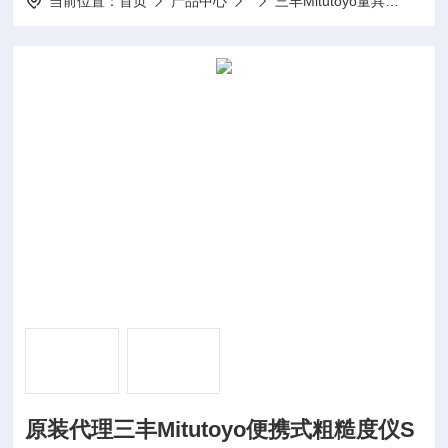
当前位置：
首页
产品中心
三丰Mitutoyo量具
SJ-
原装代理三丰Mitutoyo便携式粗糙度仪S