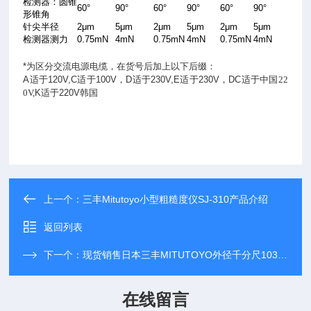
检测器：圆锥
60°
90°
60°
90°
60°
90°
形锥角
针尖半径
2μm
5μm
2μm
5μm
2μm
5μm
检测器测力
0.75mN
4mN
0.75mN
4mN
0.75mN
4mN
*
为区分交流电源电缆，在货号后加上以下后缀：
A
适于
120V,C
适于
100V
，
D
适于
230V,E
适于
230V
，
DC
适于中国22
0V,
K
适于
220V韩国
上一个：
三丰Mitutoyo小型粗糙度仪SJ-310产品介绍
返回列表
下一个：
现货销售日本三丰MITUTOYO外径千分尺103-138
在线留言