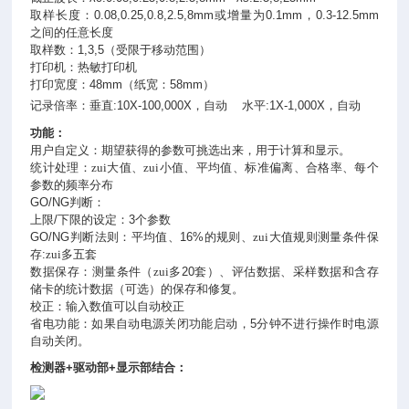
取样长度：
0.08,0.25,0.8,2.5,8mm
或增量为
0.1mm
，
0.3-12.5mm
之间的任意长度
取样数：
1,3,5
（受限于移动范围）
打印机：热敏打印机
打印宽度：
48mm
（纸宽：
58mm
）
记录倍率：垂直
:10X-100,000X
，自动
水平
:1X-1,000X
，自动
功能：
用户自定义：期望获得的参数可挑选出来，用于计算和显示。
统计处理：zui大值、zui小值、平均值、标准偏离、合格率、每个
参数的频率分布
GO/NG
判断：
上限
/
下限的设定：
3
个参数
GO/NG
判断法则：平均值、
16%
的规则、zui大值规则测量条件保
存
:
zui多五套
数据保存：测量条件（zui多
20
套）、评估数据、采样数据和含存
储卡的统计数据（可选）的保存和修复。
校正：输入数值可以自动校正
省电功能：如果自动电源关闭功能启动，
5
分钟不进行操作时电源
自动关闭。
检测器
+
驱动部
+
显示部结合：