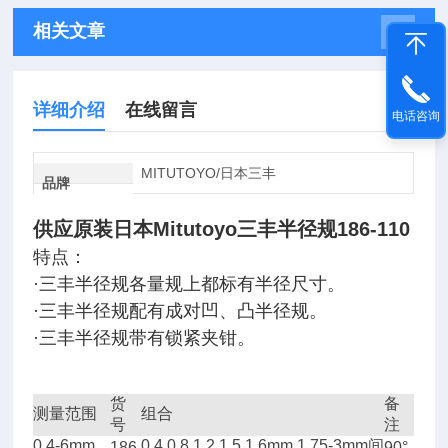
相关文章
详细介绍
在线留言
电话咨询
MITUTOYO/日本三丰
品牌
供应原装日本Mitutoyo三丰半径规186-110
特点：
·三丰半径规各量规上都标有半径尺寸。
·三丰半径规配有成对凹、凸半径规。
·三丰半径规带有锁紧夹钳。
货
备
测量范围
组合
号
注
0.4-6mm
0.4,0.8,1.2,1.5,1.6mm,1.75-3mm
间
186
90°