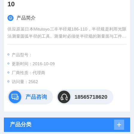
10
产品简介
供应原装日本Mitutoyo三丰半径规186-110，半径规是利用光隙
法测量圆弧半径的工具。测量时必须使半径规的测量面与工件的
圆弧*的紧密的接触，当测量面与工件的圆弧中间没有间隙时，工
件的度数则为此时候应的半径规上所表示的数字。由于是目测，
产品型号：
故准确度不是很高，只能作定性测量。每个量规上有五个测量
更新时间：2016-10-09
点。
厂商性质：代理商
访问量：2562
产品咨询
18565718620
产品分类