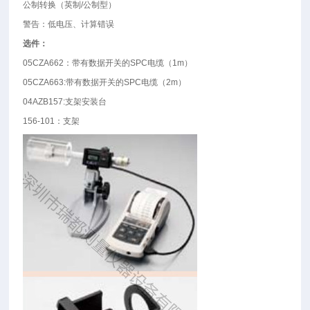
公制转换（英制
/
公制型）
警告：低电压、计算错误
选件：
05CZA662
：带有数据开关的
SPC
电缆（
1m
）
05CZA663:
带有数据开关的
SPC
电缆（
2m
）
04AZB157:
支架安装台
156-101
：支架