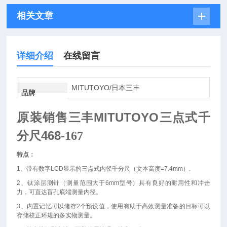
相关文章
详细介绍
在线留言
MITUTOYO/日本三丰
品牌
MITUTOYO三点式
原装销售三丰
千
468
分尺
-167
特点：
1
、带有数字
LCD
显示的三点式内径千分尺（文本高度
=7.4mm
）
.
2
、钛涂层测针（测量范围大于
6mm
型号）具有良好的耐用性和冲击
力，可直达盲孔底端测量内径。
3
、内置记忆可以储存
2
个预设值，使用有助于高效测量准备的目标可以
存储校正环规的多实物测量。