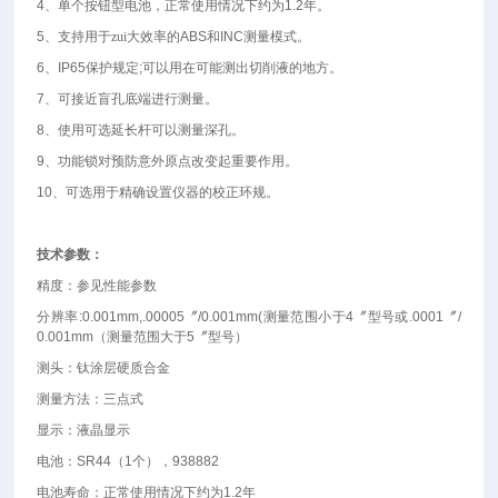
4
、单个按钮型电池，正常使用情况下约为
1.2
年。
5
、支持用于zui大效率的
ABS
和
INC
测量模式。
6
、
IP65
保护规定
;
可以用在可能测出切削液的地方。
7
、可接近盲孔底端进行测量。
8
、使用可选延长杆可以测量深孔。
9
、功能锁对预防意外原点改变起重要作用。
10、
可选用于精确设置仪器的校正环规。
技术参数：
精度：参见性能参数
分辨率
:0.001mm,.00005
〞
/0.001mm(
测量范围小于
4
〞型号或
.0001
〞
/
0.001mm
（测量范围大于
5
〞型号）
测头：钛涂层硬质合金
测量方法：三点式
显示：液晶显示
电池：
SR44
（
1
个），
938882
电池寿命：正常使用情况下约为
1.2
年