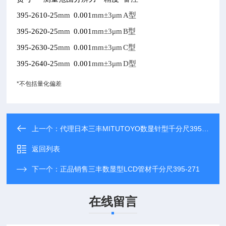
395-261
0-25
mm
0.001
mm
±3μm
A
型
395-262
0-25
mm
0.001
mm
±3μm
B
型
395-263
0-25
mm
0.001
mm
±3μm
C
型
395-264
0-25
mm
0.001
mm
±3μm
D
型
*
不包括量化偏差
上一个：
代理日本三丰MITUTOYO数显针型千分尺395-261
返回列表
下一个：
正品销售三丰数显型LCD管材千分尺395-271
在线留言