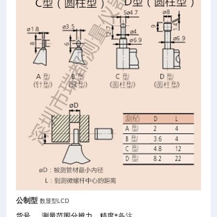
公制型
数显型
LCD
货号
测量范围
分辨力
精度*
备注