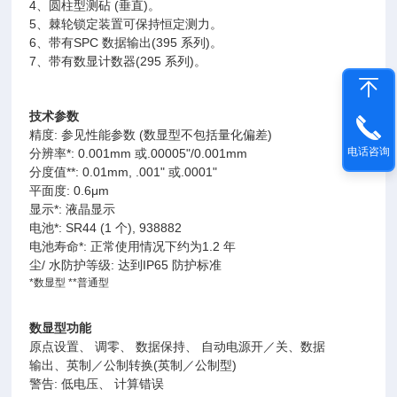
4、圆柱型测砧 (垂直)。
5、棘轮锁定装置可保持恒定测力。
6、带有SPC 数据输出(395 系列)。
7、带有数显计数器(295 系列)。
技术参数
精度: 参见性能参数 (数显型不包括量化偏差)
电话咨询
分辨率*: 0.001mm 或.00005"/0.001mm
分度值**: 0.01mm, .001" 或.0001"
平面度: 0.6μm
显示*: 液晶显示
电池*: SR44 (1 个), 938882
电池寿命*: 正常使用情况下约为1.2 年
尘/ 水防护等级: 达到IP65 防护标准
*
数显型 **普通型
数显型功能
原点设置、 调零、 数据保持、 自动电源开／关、数据
输出、英制／公制转换(英制／公制型)
警告: 低电压、 计算错误