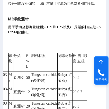
接头可能发生偏转， 因此重量可能成为问题或者刚度降低。
M3
螺纹测针
用于手动坐标测量机测头
TP1
和
TP6
以及zui灵活的扫描测头
S
P25M
的测针。
型号
螺
分类
E
测杆材质
测球材质
长
测球
纹
W
度
直径
L
5003-
M
Tungsten carbide
Ruby(
红
直测针
50
50
5
电话咨询
63
3
(
碳化钨)
宝石)
5003-
M
Tungsten carbide
Ruby(
红
直测针
12
20
0.7
77
2
(
碳化钨)
宝石)
5003-
M
Tungsten carbide
Ruby(
红
直测针
20
20
3