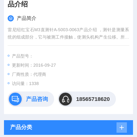
品介绍
产品简介
雷尼绍红宝石M3直测针A-5003-0063产品介绍 ，测针是测量系
统的组成部分，它与被测工件接触，使测头机构产生位移。所产
生的信号经处理得出测量结果。被测工件的外型特征将决定要采
用的测针类型和大小。在所有情况下，测针的刚度和测球的球度
产品型号：
都至关重要。M2螺纹直测针主要用于业界标准的坐标测量机测
更新时间：2016-09-27
头TP2、TP20和TP200的测针。
厂商性质：代理商
访问量：1338
产品咨询
18565718620
产品分类