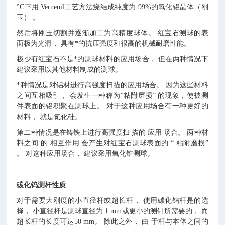
°C下用 Verneuil工艺方法烧结成纯度为 99%的氧化铝晶体（刚
玉） 。
然后将刚玉切割并逐渐加工为高精度球体。 红宝石测球的表
面极为光滑， 具有*的抗压强度和很高的机械耐磨性能。
极少有红宝石不是*的测球材料的应用场合， 但在两种情况下
建议采用以其他材料制成的测球。
*种情况是对铝材进行高强度扫描的应用场合。 因为这些材料
之间互相吸引， 会发生一种称为“粘附磨损” 的现象，使被测
件表面的铝积聚在测球上。 对于这种应用场合有一种更好的
材料， 就是氮化硅。
第二种情况是在铸铁上进行高强度扫 描的 应用 场合。 两种材
料之间 的 相互作用 会产生对红宝石测球表面的 “ 粘附磨损”
。 对这种应用场合， 建议采用氧化锆测球。
碳化钨测杆性质
对于需要大刚度的小直径杆或超长杆， 使用碳化钨杆是的选
择， 小直径杆是测球直径为 1 mm或更小的测针所需要的， 而
超长杆的长度可达50 mm。 除此之外， 由 于杆与本体之间的