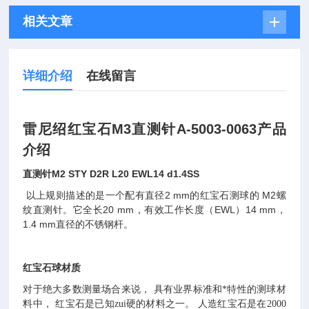
相关文章
详细介绍
在线留言
雷尼绍红宝石M3直测针A-5003-0063产品
介绍
M2 STY D2R L20 EWL14 d1.4SS
直测针
2 mm
M2
以上规则描述的是一个配有直径
的红宝石测球的
螺
20 mm
EWL
14 mm
纹直测针。它全长
，有效工作长度（
）
，
1.4 mm
直径的不锈钢杆。
红宝石球材质
对于绝大多数测量场合来说， 具有业界标准和*特性的测球材
料中， 红宝石是已知zui硬的材料之一。 人造红宝石是在2000