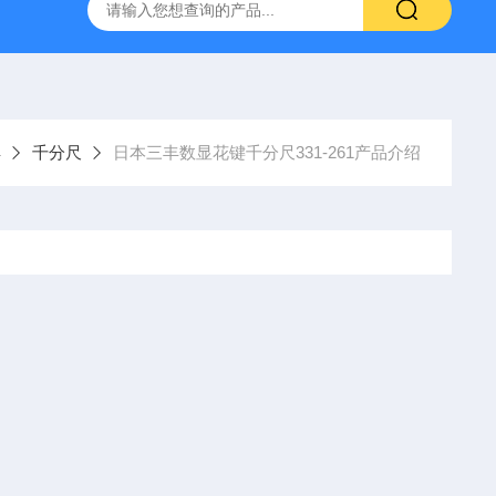
深圳代理日本PEACOCK孔雀杠杆型百分表207
供应日本指针
具
千分尺
日本三丰数显花键千分尺331-261产品介绍