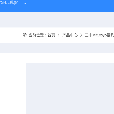
S-LL现货
日本指针式PEACOCK孔雀杠杆百分表207F-T
当前位置：
首页
产品中心
三丰Mitutoyo量