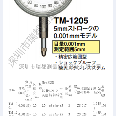
测定
指示误差
反复
范围
原误
质
标准测定子
测定
度 数
精密
全测
型号
(
自由
邻接
1/2
1
2
差(u
量
(mm)
部件型号
力(N)
度
定范
转
转
转
m)
(g)
值)
误差
(um)
围
(mm)
1.5
以
TM-12
0.001
1(3)
0.5
2.5
±3
±4
±4
±5
3
ZS-017
170
01
下
1.5
以
TM-12
0.001
1(3)
0.5
2.5
±3
±4
±4
±5
3
ZS-028
180