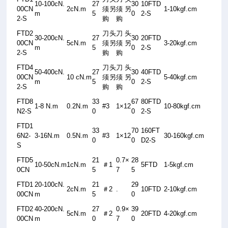
10-100cN.
27
30
10FTD
00CN
2cN.m
须另
须另
1-10kgf.cm
m
5
0
2-S
2-S
购
购
FTD2
刀头
刀头
30-200cN.
27
30
20FTD
00CN
5cN.m
须另
须另
3-20kgf.cm
m
5
0
2-S
2-S
购
购
FTD4
刀头
刀头
50-400cN.
27
30
40FTD
00CN
10 cN.m
须另
须另
5-40kgf.cm
m
5
0
2-S
2-S
购
购
FTD8
33
67
80FTD
1-8 N.m
0.2N.m
#3
1×12
10-80kgf.cm
N2-S
0
0
2-S
FTD1
33
70
160FT
6N2-
3-16N.m
0.5N.m
#3
1×12
30-160kgf.cm
0
0
D2-S
S
FTD5
21
0.7×
28
10-50cN.m
1cN.m
＃
1
5FTD
1-5kgf.cm
0CN
5
7
5
FTD1
20-100cN.
21
29
2cN.m
＃
2
.
10FTD
2-10kgf.cm
00CN
m
5
0
FTD2
40-200cN.
27
0.9×
39
5cN.m
＃
2
20FTD
4-20kgf.cm
00CN
m
0
7
0