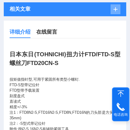
相关文章
详细介绍
在线留言
日本东日
(TOHNICHI)
扭力计
FTD/FTD-S
型
螺丝刀
FTD20CN-S
扭矩值指针型
,
可用于紧固所有类型小螺钉
.
FTD-S
型带记位针
FTD
型带予载装置
刻度盘式
直读式
精度
+/-3%
注
1
：
FTD8N2-S,FTD16N2-S,FTD8N,FTD16N
的刀头部是方头（
6.
电话咨询
35mm)
注
2
：
-S
型式带记位针
附件
:8N2-S,16N2-S
有辅助紧固工具