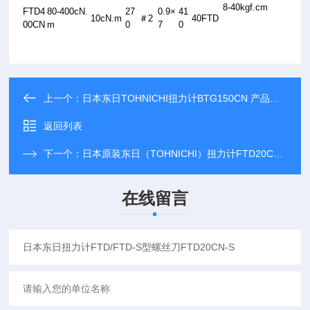
8-40kgf.cm
FTD4
80-400cN.
27
0.9×
41
10cN.m
＃
2
40FTD
00CN
m
0
7
0
上一个：
日本东日TOHNICHI扭力计BTG150CN 产品介绍
返回列表
下一个：
日本原装东日（TOHNICHI）扭力计FTD20CN-S
在线留言