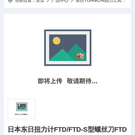
当前位置：
首页
产品中心
东日TOHNICHI扭力工具
扭
日本东日扭力计FTD/FTD-S型螺丝刀FTD