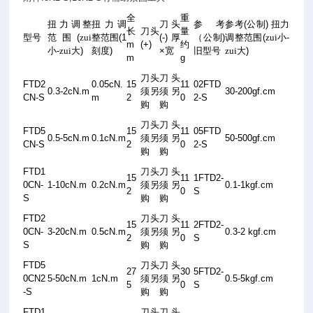
全
重
扭力调整
扭力调
刀头
参考
参考
(
公制
)
扭力
长
刀头
量
型号
范围
(
zui
整范围
(1
(-)
厚
（公制
)
调整范围
(
zui小
-
m
(+)
约
小
-
zui大
)
刻度
)
×
宽
旧型号
zui大
)
m
g
刀头
刀头
FTD2
0.05cN.
15
11
02FTD
0.3-2cN.m
须另
须另
30-200gf.cm
CN-S
m
2
0
2-S
购
购
刀头
刀头
FTD5
15
11
05FTD
0.5-5cN.m
0.1cN.m
须另
须另
50-500gf.cm
CN-S
2
0
2-S
购
购
FTD1
刀头
刀头
15
11
1FTD2-
0CN-
1-10cN.m
0.2cN.m
须另
须另
0.1-1kgf.cm
2
0
S
S
购
购
FTD2
刀头
刀头
15
11
2FTD2-
0CN-
3-20cN.m
0.5cN.m
须另
须另
0.3-2 kgf.cm
2
0
S
S
购
购
FTD5
刀头
刀头
27
30
5FTD2-
0CN2
5-50cN.m
1cN.m
须另
须另
0.5-5kgf.cm
5
0
S
-S
购
购
FTD1
刀头
刀头