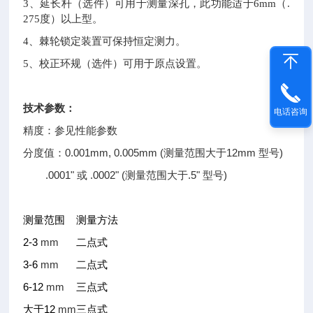
3
、延长杆（选件）可用于测量深孔，此功能适于6mm（.
275度）以上型。
4
、棘轮锁定装置可保持恒定测力。
5
、校正环规（选件）可用于原点设置。
技术参数：
电话咨询
精度：参见性能参数
0.001mm, 0.005mm (
12mm
)
分度值：
测量范围大于
型号
.0001"
.0002" (
.5"
)
或
测量范围大于
型号
测量范围
测量方法
2-3
mm
二点式
3-6
mm
二点式
6-12
mm
三点式
12
mm
大于
三点式