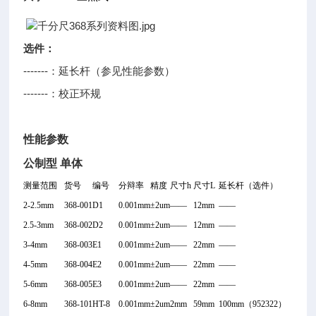
选件：
-------
：延长杆（参见性能参数）
-------
：校正环规
性能参数
公制型 单体
测量范围
货号
编号
分辩率
精度
尺寸h
尺寸L
延长杆（选件）
2-2.5mm
368-001
D1
0.001mm
±2um
——
12mm
——
2.5-3mm
368-002
D2
0.001mm
±2um
——
12mm
——
3-4mm
368-003
E1
0.001mm
±2um
——
22mm
——
4-5mm
368-004
E2
0.001mm
±2um
——
22mm
——
5-6mm
368-005
E3
0.001mm
±2um
——
22mm
——
6-8mm
368-101
HT-8
0.001mm
±2um
2mm
59mm
100mm
（952322）