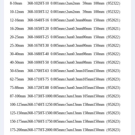
8-10mm
368-102
HT-10
0.001mm
±2um
2mm
59mm
100mm
（952322）
10-12mm
368-103
HT-12
0.001mm
±2um
2mm
59mm
100mm
（952322）
12-16mm
368-164
HT-16
0.005mm
±2um
0.3mm
80mm
150mm
（952621）
16-20mm
368-165
HT-20
0.005mm
±2um
0.3mm
80mm
150mm
（952621）
20-25mm
368-166
HT-25
0.005mm
±3um
0.3mm
90mm
150mm
（952622）
25-30mm
368-167
HT-30
0.005mm
±3um
0.3mm
90mm
150mm
（952622）
30-40mm
368-168
HT-40
0.005mm
±3um
0.3mm
98mm
150mm
（952622）
40-50mm
368-169
HT-50
0.005mm
±3um
0.3mm
98mm
150mm
（952622）
50-63mm
368-170
HT-63
0.005mm
±3um
0.3mm
105mm
150mm
（952623）
62-75mm
368-171
HT-75
0.005mm
±3um
0.3mm
105mm
150mm
（952623）
75-88mm
368-172
HT-88
0.005mm
±3um
0.3mm
105mm
150mm
（952623）
87-100mm
368-173
HT-100
0.005mm
±3um
13mm
105mm
150mm
（952623）
100-125mm
368-174
HT-125
0.005mm
±5um
13mm
158mm
150mm
（952623）
125-150mm
368-175
HT-150
0.005mm
±5um
13mm
158mm
150mm
（952623）
150-175mm
368-176
HT-175
0.005mm
±5um
13mm
158mm
150mm
（952623）
175-200mm
368-177
HT-200
0.005mm
±5um
13mm
158mm
150mm
（952623）