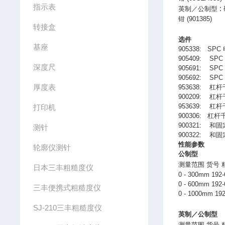
指示表
:
英制／公制型
钳
(901385)
转接盒
选件
基座
905338: SPC
905409: SP
深度尺
905691: SP
905692: SP
厚度表
953638:
杠杆
900209:
杠杆
953639:
杠杆
打印机
900306:
杠杆
900321:
和固
测针
900322:
和固
性能参数
轮廓仪测针
公制型
测量范围
货号
日本三丰粗糙度仪
0 - 300mm 192
0 - 600mm 192
三丰便携式粗糙度仪
0 - 1000mm 19
SJ-210三丰粗糙度仪
英制／公制型
测量范围
货号