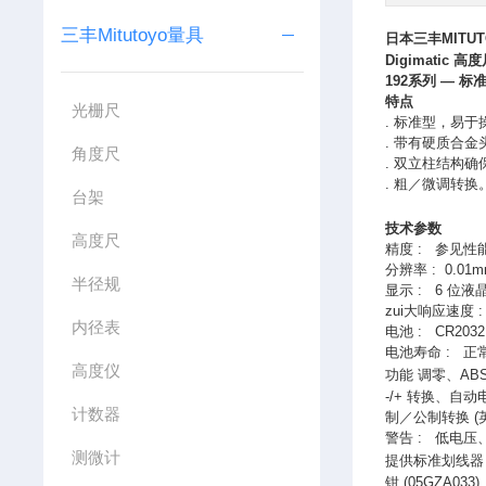
三丰Mitutoyo量具
日本三丰MITU
Digimatic
高度
192
系列
—
标
特点
光栅尺
.
标准型，易于
.
带有硬质合金
角度尺
.
双立柱结构确
.
粗／微调转换
台架
技术参数
高度尺
精度
:
参见性
分辨率
: 0.01
半径规
显示
: 6
位液
zui大响应速度
:
内径表
电池
: CR203
电池寿命
:
正
高度仪
功能
调零、
AB
-/+
转换、自动
计数器
制／公制转换
(
警告
:
低电压
测微计
提供标准划线器
钳
(05GZA033)