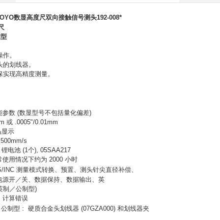
TOYO数显高度尺
双向接触信号测头192-008*
尺
准型
操作。
头的划线器。
保实现高精度测量。
。
能参数
(
数显型号不包括量化偏差
)
mm
或
.0005"/0.01mm
晶显示
 500mm/s
2
锂电池
(1
个
), 05SAA217
常使用情况下约为
2000
小时
S/INC
测量模式转换、预置、测头针尖直径补偿、
电源开／关、数据保持、数据输出、英
英制／公制型
)
、计算错误
公制型
:
硬质合金头划线器
(07GZA000)
和划线器夹