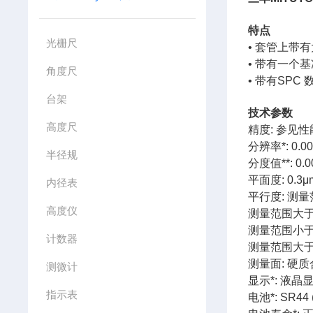
特点
光栅尺
• 套管上带有
• 带有一个基
角度尺
• 带有SPC 
台架
技术参数
高度尺
精度: 参见
分辨率*: 0.00
半径规
分度值**: 0.0
平面度: 0.3μ
内径表
平行度: 测量
高度仪
测量范围大于7
测量范围小于5
计数器
测量范围大于5
测量面: 硬
测微计
显示*: 液晶
指示表
电池*: SR44 (