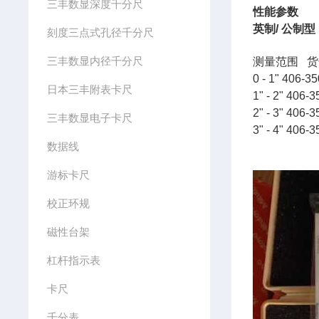
三丰数显深度千分尺
性能参数
英制/ 公制型
刻度三点式孔径千分尺
三丰数显内径千分尺
测量范围 
0 - 1" 406-3
日本三丰附表卡尺
1" - 2" 406-
2" - 3" 406-
三丰数显电子卡尺
3" - 4" 406-
数据线
游标卡尺
校正环规
磁性台架
杠杆指示表
卡尺
千分表