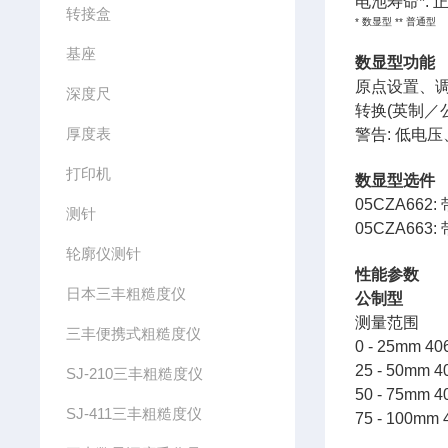
电池寿命*: 
转接盒
* 数显型 ** 普通型
基座
数显型功能
原点设置、调
深度尺
转换(英制／
厚度表
警告: 低电
打印机
数显型选件
05CZA662
测针
05CZA663
轮廓仪测针
性能参数
日本三丰粗糙度仪
公制型
测量范围 
三丰便携式粗糙度仪
0 - 25mm 4
25 - 50mm 4
SJ-210三丰粗糙度仪
50 - 75mm 
SJ-411三丰粗糙度仪
75 - 100mm 