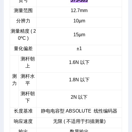
货号
575-303
测量范围
12.7mm
分辨力
10µm
测量精度 ( 2
15µm
0ºC )
量化偏差
±1
测杆朝
1.6N 以下
上
测
测杆水
1.8N 以下
力
平
测杆朝
2N 以下
下
长度基准
静电电容型 ABSOLUTE 线性编码器
响应速度
无限 ( 不适用于扫描测量)
输出
数显输出