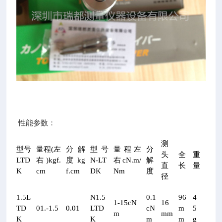
性能参数：
测
型号
量程(左
分解
型号
量程左
分
头
全
重
LTD
右)kgf.
度kg
N-LT
右cN.m/
解
直
长
量
K
cm
f.cm
DK
Nm
度
径
1.5L
N1.5
0.1
96
4
1-15cN
16
TD
01.-1.5
0.01
LTD
cN
m
5
m
mm
K
K
m
m
g