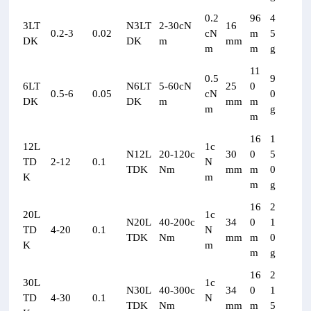
0.2
96
4
3LT
N3LT
2-30cN
16
0.2-3
0.02
cN
m
5
DK
DK
m
mm
m
m
g
11
0.5
9
6LT
N6LT
5-60cN
25
0
0.5-6
0.05
cN
0
DK
DK
m
mm
m
m
g
m
16
1
12L
1c
N12L
20-120c
30
0
5
TD
2-12
0.1
N
TDK
Nm
mm
m
0
K
m
m
g
16
2
20L
1c
N20L
40-200c
34
0
1
TD
4-20
0.1
N
TDK
Nm
mm
m
0
K
m
m
g
16
2
30L
1c
N30L
40-300c
34
0
1
TD
4-30
0.1
N
TDK
Nm
mm
m
5