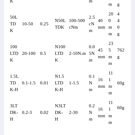
K
m
m
g
20
4
50L
2.5
N50L
100-500
40
0
4
TD
10-50
0.25
cN
TDK
cNm
mm
m
0
K
m
m
g
23
100
N100
0.0
45
5
762
LTD
20-100
0.5
LTD
2-10N.m
5N
mm
m
g
K
K
m
m
11
1.5L
N1.5
0.1
16
1
TD
0.1-1.5
0.01
LTD
1-1.5
N
60g
mm
m
K-H
K-H
m
m
11
3LT
N3LT
0.2
60g
16
1
DK-
0.2-3
0.02
DK-
2-30
N
mm
m
H
H
m
m