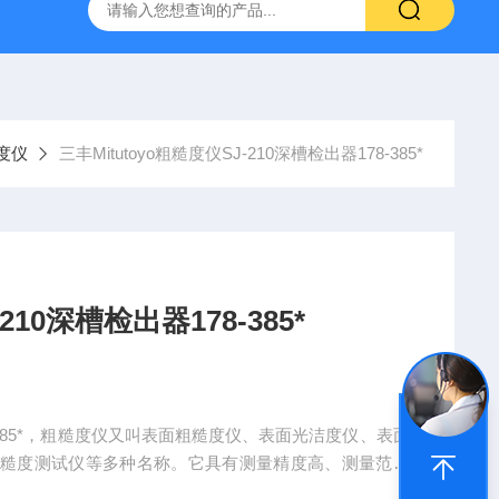
深圳代理日本PEACOCK孔雀杠杆型百分表207
供应日本指针
糙度仪
三丰Mitutoyo粗糙度仪SJ-210深槽检出器178-385*
210深槽检出器178-385*
178-385*，粗糙度仪又叫表面粗糙度仪、表面光洁度仪、表面
粗糙度测试仪等多种名称。它具有测量精度高、测量范围
，可以广泛应用于各种金属与非金属的加工表面的检测，