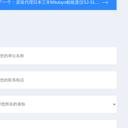
下一个：
原装代理日本三丰Mitutoyo粗糙度仪SJ-310深槽检出器178-385