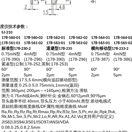
糙度仪
技术参数：
SJ-210
178-560-01
178-560-02
178-562-01
178-562-02
178-564-01
178-564-0
)
制
178-561-01
178-561-02
178-563-01
178-563-02
178-565-01
178-565-0
标准型
退避型
横向移动型
178-230-2
178-235
178-233-2
0.75mN
4mN
0.75mN
4mN
0.75mN
4mN
型
型
型
型
型
型
(178-390)
(178-296)
(178-390)
(178-296)
(178-387)
(178-386
(
:178-252,
:178-253)
紧凑型
公制
英制
60
90
60
90
60
90
º
º
º
º
º
º
2µm
5µm
2µm
5µm
2µm
5µm
:17.5,5.6mm(
)
测量范围
横向追踪驱动部型
:0.25,0.5,0.75mm/s,1mm/s(
)
测量速度
返回
:360µm(-200µm
+160µm),
:
范围
～
检测方法
滑轨
:0.75mN
4mN,
:
,60
/2µmR,90
/5µm
测力
或
测针针尖
金钢石
º
º
:40mm,
:
400mN,
:
导头曲率半径
导头压力
小于
类型
差动电感式
/
/DF
/
-Motif
原始轮廓
粗糙度曲线
属性
粗糙度曲线
Ra,Rc,Ry,Rz,Rq,Rt,Rmax,Rp,Rv,R3z,Sm,S,Pc,mr,dc,Rpk,Rvk,
Rk,Mr1,Sm,S,Pc,Mr2,Lo,R,AR,Rx,A1,A2,Vo(
)
支持用户自定义
JIS82/JIS94/JIS01/ISO97/ANSI/VDA
0.08,0.25,0.8,2.5mm