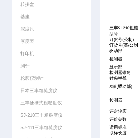
转接盒
基座
三丰
粗
SJ-210
深度尺
型号
(
)
订货号
公制
厚度表
(
/
订货号
英
公
驱动部
打印机
检测器
测针
显示部
检测器锥角
轮廓仪测针
针尖半径
X
(
)
轴
驱动部
日本三丰粗糙度仪
检测器
三丰便携式粗糙度仪
评定轮廓
SJ-210三丰粗糙度仪
评价参数
SJ-411三丰粗糙度仪
适用标准
取样长度