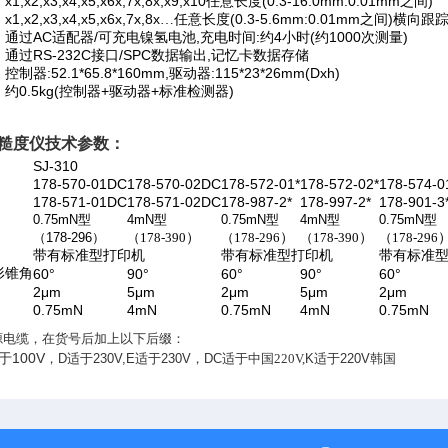
x1,x2,x3,x4,x5,x6x,7x,8x,x9,x10
(0.3-16.0mm:0.01mm
)
任意长度
之间
x1,x2,x3,x4,x5,x6x,7x,8x
(0.3-5.6mm:0.01mm
)
…任意长度
之间
横向跟
AC
/
,
:
4
(
1000
)
通过
适配器
可充电镍氢电池
充电时间
约
小时
约
次测量
RS-232C
/SPC
,
通过
接口
数据输出
记忆卡数据存储
:52.1*65.8*160mm,
:115*23*26mm(Dxh)
控制器
驱动器
0.5kg(
+
+
)
约
控制器
驱动器
标准检测器
糙度仪
技术参数：
SJ-310
178-570-01DC
178-570-02DC
178-572-01*
178-572-02*
178-574-0
178-571-01DC
178-571-02DC
178-987-2*
178-997-2*
178-901-3
0.75mN
型
4mN
型
0.75mN
型
4mN
型
0.75mN
型
（
178-296
）
（178-390
）
（178-296
）
（178-390
）
（178-296
带有标准型打印机
带有标准型打印机
带有标准
形锥角
60°
90°
60°
90°
60°
2μm
5μm
2μm
5μm
2μm
0.75mN
4mN
0.75mN
4mN
0.75mN
源电缆，在货号后加上以下后缀：
100V
于
，
D
适于
230V,E
适于
230V
，
DC
适于中国220V,
K
适于
220V韩国