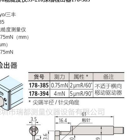
yo/三丰
85
粗糙度测量仪
75mN（mm）
μm）
75mN