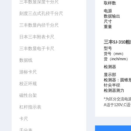
三丰数显深度千分尺
取样数
电源
刻度三点式孔径千分尺
数据输出
尺寸
三丰数显内径千分尺
重量
日本三丰附表卡尺
三丰
粗
SJ-310
三丰数显电子卡尺
型号
货号（
mm
）
货（
inch/mm
）
数据线
检测器
游标卡尺
显示部
检测器：圆锥
校正环规
针尖半径
检测器测力
磁性台架
*
为区分交流电
A
适于
120V,C
适
杠杆指示表
卡尺
千分表