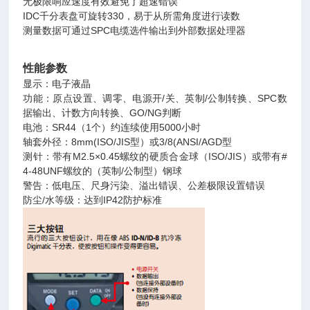
无极限响应速度有效避免了超速错误
IDC千分表盘可旋转330，易于从所需角度进行读数
测量数据可通过SPC电缆选件输出到外部数据处理器
性能参数
显示：电子液晶
功能：原点设置、调零、电源开/关、英制/公制转换、SPC数
据输出、计数方向转换、GO/NG判断
电池：SR44（1个）约连续使用5000小时
轴套外径：8mm(ISO/JIS型）或3/8(ANSI/AGD型
测针：带有M2.5×0.45螺纹的硬质合金球（ISO/JIS）或带有#
4-48UNF螺纹的（英制/公制型）钢球
警告：低电压、尺身污染、溢出错误、公差极限设置错误
防尘/水等级：达到IP42防护标准