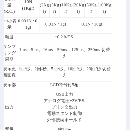
10N
量
(2Kg
(5Kg
(10Kg
(20Kg
(50Kg
(100Kg
(1Kgf)
(R.C.)
f)
f)
f)
f)
f)
f)
zui小表
0.001N / 0.
0.01N / 1gf
0.1N / 10gf
示
1gf
精度
±0.2
％F.S.
サンプ
1ms
、5ms、16ms、50ms、125ms、250ms 切替
リング
え
周期
表示更
1
回/秒、2回/秒、5回/秒、10回/秒、20回/秒 切替
新回数
え
表示部
LCD
符号付5桁
USB
出力
アナログ電圧±2V/F.S.
出力
プリンタ出力
電動スタンド制御
外部接続ホールド
質量
約375g