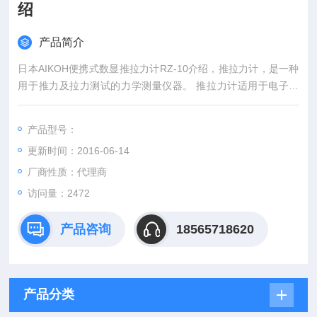
绍
产品简介
日本AIKOH便携式数显推拉力计RZ-10介绍，推拉力计，是一种
用于推力及拉力测试的力学测量仪器。 推拉力计适用于电子电
器、轻工纺织、建筑五金、打火机及点火装置、消防器材、制
笔、制锁、渔具、动力机械、科研机构等行业的推拉负荷测试。
产品型号：
如:在化妆品行业中用于头发断裂力的测试;在包装行业中用于测
更新时间：2016-06-14
量胶带、薄膜等包装材料的强度等。
厂商性质：代理商
访问量：2472
产品咨询
18565718620
产品分类