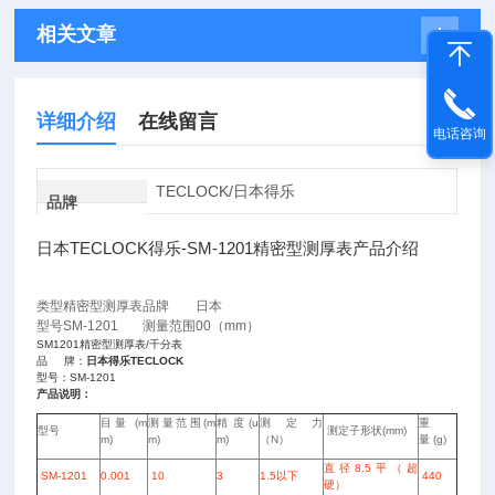
相关文章
详细介绍
在线留言
电话咨询
TECLOCK/日本得乐
品牌
日本TECLOCK得乐-SM-1201精密型测厚表产品介绍
类型
精密型测厚表
品牌
日本
型号
SM-1201
测量范围
00（mm）
SM1201精密型测厚表/千分表
品 牌：
日本得乐TECLOCK
型号：SM-1201
产品说明：
目量 (m
测量范围(m
精度(u
测定力
重
型号
测定子形状(mm)
m)
m)
m)
（N）
量 (g)
直径8.5平（超
SM-1201
0.001
10
3
1.5以下
440
硬）