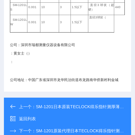
SM-1201L
直径3球状（超
0.001
10
3
1.5以下
440
S
硬）
直径3球状（
SM-1201L
0.001
10
3
1.5以下
W
公司：深圳市瑞都测量仪器设备有限公司
：黄女士（）
：
公司地址：中国广东省深圳市龙华民治街道布龙路南华侨新村利金城
上一个：
SM-1201日本原装TECLOCK得乐指针测厚薄仪|SM-1201得乐测厚规
返回列表
下一个：
SM-1201原装代理日本TECLOCK得乐指针测厚薄仪|SM-1201