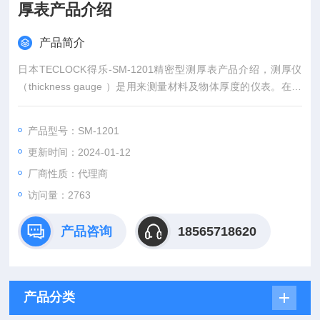
厚表产品介绍
产品简介
日本TECLOCK得乐-SM-1201精密型测厚表产品介绍，测厚仪
（thickness gauge ）是用来测量材料及物体厚度的仪表。在工
业生产中常用来连续或抽样测量产品的厚度。这类仪表中有利用
穿透特性的放射性厚度计;有利用超声波频率变化的超声波厚度
产品型号：SM-1201
计;有利用涡流原理的电涡流厚度计;还有利用机械接触式测量原
更新时间：2024-01-12
理的测厚仪等。
厂商性质：代理商
访问量：2763
产品咨询
18565718620
产品分类