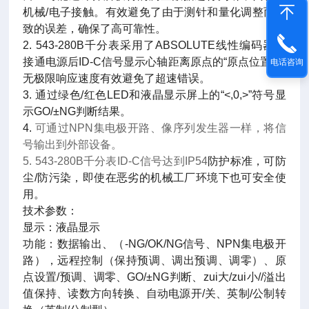
机械/电子接触。有效避免了由于测针和量化调整而导
致的误差，确保了高可靠性。
2. 543-280B千分表采用了ABSOLUTE线性编码器，
接通电源后ID-C信号显示心轴距离原点的“原点位置”，
电话咨询
无极限响应速度有效避免了超速错误。
3. 通过绿色/红色LED和液晶显示屏上的“<,0,>”符号显
示GO/±NG判断结果。
4.
可通过NPN
集电极开路、像序列发生器一样，将信
号输出到外部设备。
5. 543-280B
千分表ID-C
信号达到IP54
防护标准，可防
尘/防污染，即使在恶劣的机械工厂环境下也可安全使
用。
技术参数：
显示：液晶显示
功能：数据输出、（-NG/OK/NG信号、NPN集电极开
路），远程控制（保持预调、调出预调、调零）、原
点设置/预调、调零、GO/±NG判断、zui大/zui小//溢出
值保持、读数方向转换、自动电源开/关、英制/公制转