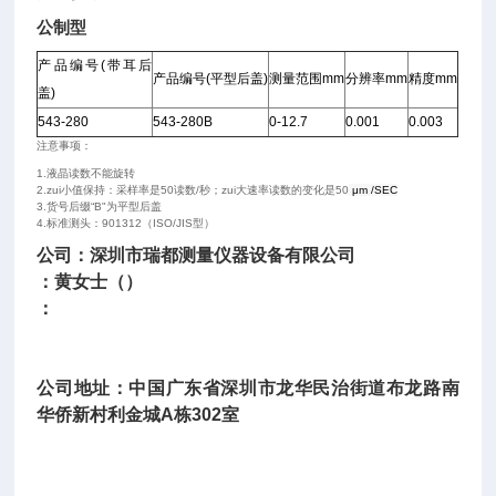
公制型
产品编号(
带耳后
产品编号(
平型后盖)
测量范围mm
分辨率mm
精度mm
盖)
543-280
543-280B
0-12.7
0.001
0.003
注意事项：
1.液晶读数不能旋转
2.zui小值保持：采样率是50读数/秒；zui大速率读数的变化是50
μm /SEC
3.货号后缀“B"为平型后盖
4.标准测头：901312（ISO/JIS型）
公司：深圳市瑞都测量仪器设备有限公司
：黄女士（）
：
公司地址：中国广东省深圳市龙华民治街道布龙路南
华侨新村利金城
A
栋
302
室