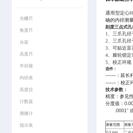
通用型定心Hol
光栅尺
确的内径测
刻度三点式孔
角度尺
1
、三爪孔径
2、
三爪孔径
台架
3、
可贴近盲
高度尺
4
、棘轮锁定
5
、校正环规
半径规
选件：
-------
：延长
内径表
-------
：校正
高度仪
技术参数：
精度：参见
计数器
分度值：
0.0
.0001"
测微计
指示表
测量范围
测量
2-3
mm
二点