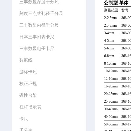
三丰数显深度千分尺
公制型 单体
测量范围
货号
刻度三点式孔径千分尺
2-2.5mm
368-0
三丰数显内径千分尺
2.5-3mm
368-0
3-4mm
368-0
日本三丰附表卡尺
4-5mm
368-0
三丰数显电子卡尺
5-6mm
368-0
6-8mm
368-1
数据线
8-10mm
368-1
10-12mm
368-1
游标卡尺
12-16mm
368-1
校正环规
16-20mm
368-1
20-25mm
368-1
磁性台架
25-30mm
368-1
杠杆指示表
30-40mm
368-1
40-50mm
368-1
卡尺
50-63mm
368-1
千分表