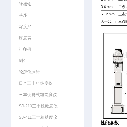
转接盒
3-6
mm
二点
6-12
mm
三点
基座
大于
12
mm
三点
深度尺
厚度表
打印机
测针
轮廓仪测针
日本三丰粗糙度仪
三丰便携式粗糙度仪
SJ-210三丰粗糙度仪
SJ-411三丰粗糙度仪
性能参数