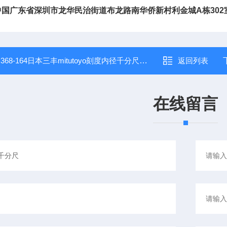
中国广东省深圳市龙华民治街道布龙路南华侨新村利金城
A
栋
302
：
368-164日本三丰mitutoyo刻度内径千分尺368-164孔径千分尺*
返回列表
在线留言