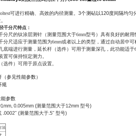
test
可进行精确、高效的内径测量。3
个测砧以120度间隔均
量。
径千分尺特点：
千分尺的钛涂层测针（测量范围大于6mm
型号）具有良好的耐用
千分尺适应于测量范围为6mm或者以上的类型，通过自动居中可
孔底端进行测量，
延长杆（选件）可用于测量深孔，此功能适于6
装置可保持恒定测力。
（选件）可用于原点设置。
杆（参见性能参数）
环规
性能参数
01mm, 0.005mm (
测量范围大于
12mm
型号
)
或
.0002" (
测量范围大于
.5"
型号
)
方法
式