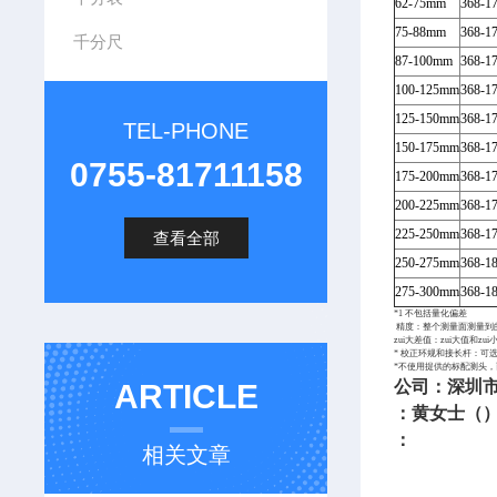
62-75mm
368-1
75-88mm
368-1
千分尺
87-100mm
368-1
100-125mm
368-1
125-150mm
368-1
TEL-PHONE
150-175mm
368-1
0755-81711158
175-200mm
368-1
200-225mm
368-1
225-250mm
368-1
查看全部
250-275mm
368-1
275-300mm
368-1
*1 不包括量化偏差
精度：整个测量面测量到
zui大差值：zui大值和zu
* 校正环规和接长杆：可
*不使用提供的标配测头
公司：深圳
ARTICLE
：黄女士（
：
相关文章