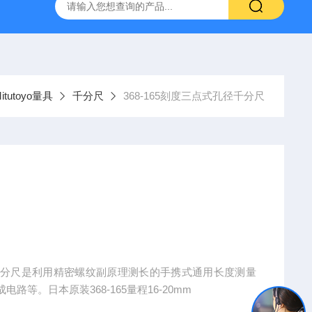
深圳代理日本PEACOCK孔雀杠杆型百分表207
供应日本指针
tutoyo量具
千分尺
368-165刻度三点式孔径千分尺
千分尺是利用精密螺纹副原理测长的手携式通用长度测量
等。日本原装368-165量程16-20mm