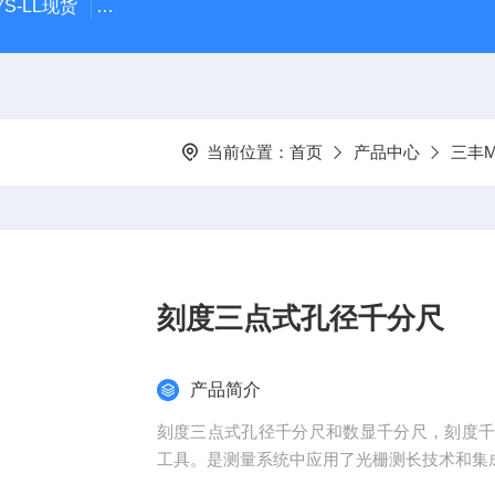
S-LL现货
日本指针式PEACOCK孔雀杠杆百分表207F-T
当前位置：
首页
产品中心
三丰Mi
刻度三点式孔径千分尺
产品简介
刻度三点式孔径千分尺和数显千分尺，刻度
工具。是测量系统中应用了光栅测长技术和集成电路