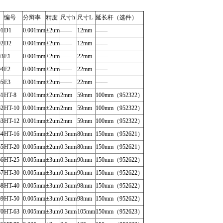
编号
分辩率
精度
尺寸h
尺寸L
延长杆（选件）
01
D1
0.001mm
±2um
——
12mm
——
02
D2
0.001mm
±2um
——
12mm
——
03
E1
0.001mm
±2um
——
22mm
——
04
E2
0.001mm
±2um
——
22mm
——
05
E3
0.001mm
±2um
——
22mm
——
61
HT-8
0.001mm
±2um
2mm
59mm
100mm
（952322
）
62
HT-10
0.001mm
±2um
2mm
59mm
100mm
（952322
）
63
HT-12
0.001mm
±2um
2mm
59mm
100mm
（952322
）
64
HT-16
0.005mm
±2um
0.3mm
80mm
150mm
（952621
）
65
HT-20
0.005mm
±2um
0.3mm
80mm
150mm
（952621
）
66
HT-25
0.005mm
±3um
0.3mm
90mm
150mm
（952622
）
67
HT-30
0.005mm
±3um
0.3mm
90mm
150mm
（952622
）
68
HT-40
0.005mm
±3um
0.3mm
98mm
150mm
（952622
）
69
HT-50
0.005mm
±3um
0.3mm
98mm
150mm
（952622
）
70
HT-63
0.005mm
±3um
0.3mm
105mm
150mm
（952623
）