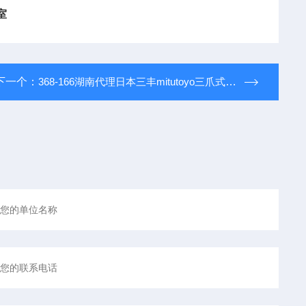
室
下一个：
368-166湖南代理日本三丰mitutoyo三爪式孔径千分尺368-166量程20-25mm