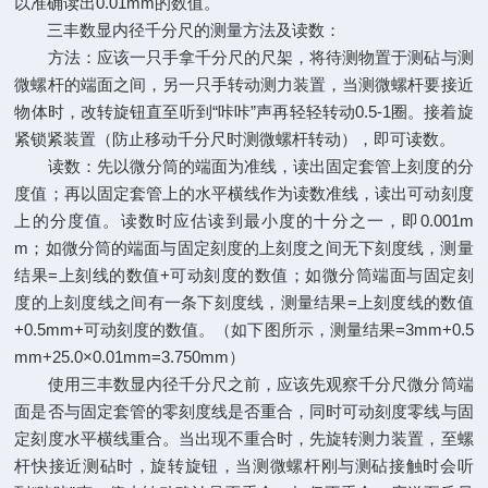
以准确读出0.01mm的数值。
三丰数显内径千分尺的测量方法及读数：
方法：应该一只手拿千分尺的尺架，将待测物置于测砧与测
微螺杆的端面之间，另一只手转动测力装置，当测微螺杆要接近
物体时，改转旋钮直至听到“咔咔”声再轻轻转动0.5-1圈。接着旋
紧锁紧装置（防止移动千分尺时测微螺杆转动），即可读数。
读数：先以微分筒的端面为准线，读出固定套管上刻度的分
度值；再以固定套管上的水平横线作为读数准线，读出可动刻度
上的分度值。读数时应估读到最小度的十分之一，即0.001m
m；如微分筒的端面与固定刻度的上刻度之间无下刻度线，测量
结果=上刻线的数值+可动刻度的数值；如微分筒端面与固定刻
度的上刻度线之间有一条下刻度线，测量结果=上刻度线的数值
+0.5mm+可动刻度的数值。（如下图所示，测量结果=3mm+0.5
mm+25.0×0.01mm=3.750mm）
使用三丰数显内径千分尺之前，应该先观察千分尺微分筒端
面是否与固定套管的零刻度线是否重合，同时可动刻度零线与固
定刻度水平横线重合。当出现不重合时，先旋转测力装置，至螺
杆快接近测砧时，旋转旋钮，当测微螺杆刚与测砧接触时会听