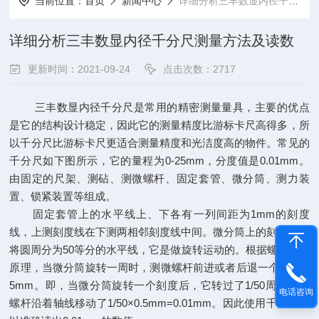
当前位置：
首页
新闻中心
详细分析三丰数显内径千分尺测量方法及读数
详细分析三丰数显内径千分尺测量方法及读数
更新时间：2021-09-24
点击次数：2717
三丰数显内径千分尺
是常用的精密测量量具，主要的优点
是它的结构设计稳定，因此它的测量精度比游标卡尺高得多，所
以千分尺比游标卡尺更适合测量精度和光洁度高的物件。常见的
千分尺如下图所示，它的量程为0-25mm，分度值是0.01mm。
由固定的尺架、测砧、测微螺杆、固定套管、微分筒、测力装
置、锁紧装置等组成。
固定套管上的水平线上、下各有一列间距为1mm的刻度
线，上测刻度线在下测两相邻刻度线中间。微分筒上的刻度线是
将圆周分为50等分的水平线，它是做旋转运动的。根据螺旋运动
原理，当微分筒旋转一周时，测微螺杆前进或者后退一个螺距0.
5mm。即，当微分筒旋转一个刻度后，它转过了1/50周，这时
电话咨询
螺杆沿着轴线移动了1/50×0.5mm=0.01mm。因此使用千分尺可