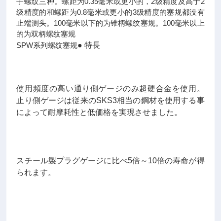
子螺纹三种。螺距为0.35毫米或更小的，2级精度及高于2
级精度的和螺距为0.8毫米或更小的3级精度的塞规都没有
止端测头。100毫米以下的为锥柄螺纹塞规。100毫米以上
的为双柄螺纹塞规
SPW系列螺纹塞规
● 特長
使用頻度の高い通り側ゲージのみ超硬合金を使用。
止り側ゲージは従来のSKS3相当の鋼材を使用する事
によって耐摩耗性と低価格を実現させました。
スチール製プラグゲージに比べ5倍～10倍の寿命が得
られます。