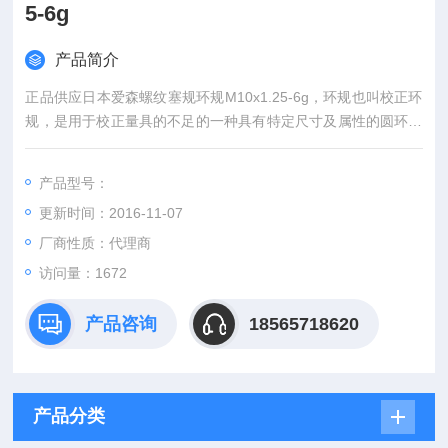
5-6g
产品简介
正品供应日本爱森螺纹塞规环规M10x1.25-6g，环规也叫校正环
规，是用于校正量具的不足的一种具有特定尺寸及属性的圆环。
环规按照外观上可以分为:光面环规、螺纹环规、平行螺纹环规、
美制螺纹环规 、管用螺纹环规、 管用美制螺纹环规、 管用英制
产品型号：
螺纹环规 、螺纹通止环规等。
更新时间：2016-11-07
厂商性质：代理商
访问量：1672
产品咨询
18565718620
产品分类