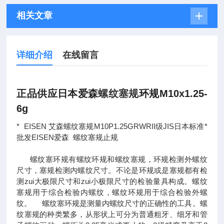
相关文章
详细介绍
在线留言
正品供应日本爱森
螺纹塞规
环规
M10x1.25-
6g
* EISEN 艾森螺纹塞规M10P1.25GRWRII级JIS日本标准*
批发EISEN爱森 螺纹塞规止规
螺纹塞环规有螺纹环规和螺纹塞规，环规检测外螺纹
尺寸，塞规检测内螺纹尺寸。不论是环规或是塞规都有检
测zui大极限尺寸和zui小极限尺寸的检验量具构成。螺纹
塞规用于综合检验内螺纹，螺纹环规用于综合检验外螺
纹。 螺纹塞环规是测量内螺纹尺寸的正确性的工具。螺
纹塞规的种类繁多，从形状上可分为普通粗牙、细牙和管