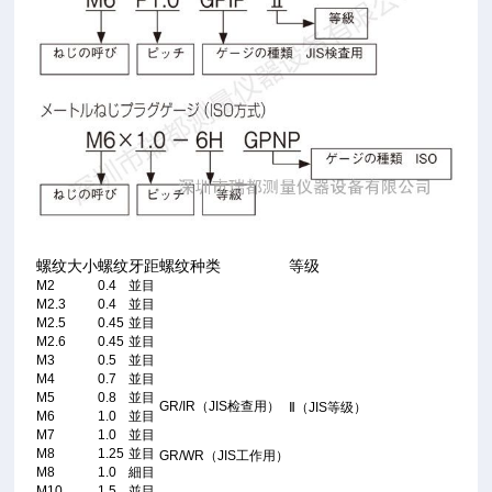
螺纹大小
螺纹牙距
螺纹种类
等级
M2
0.4
並目
M2.3
0.4
並目
M2.5
0.45
並目
M2.6
0.45
並目
M3
0.5
並目
M4
0.7
並目
M5
0.8
並目
GR/IR（JIS检查用）
Ⅱ（JIS等级）
M6
1.0
並目
M7
1.0
並目
M8
1.25
並目
GR/WR（JIS工作用）
M8
1.0
細目
M10
1.5
並目