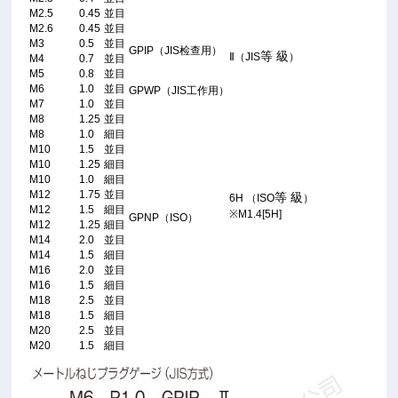
M2.5
0.45
並目
M2.6
0.45
並目
M3
0.5
並目
GPIP（JIS检查用）
等 級
Ⅱ（JIS
）
M4
0.7
並目
M5
0.8
並目
M6
1.0
並目
GPWP（JIS工作用）
M7
1.0
並目
M8
1.25
並目
M8
1.0
細目
M10
1.5
並目
M10
1.25
細目
M10
1.0
細目
M12
1.75
並目
等 級
6H （ISO
）
M12
1.5
細目
※M1.4[5H]
GPNP（ISO）
M12
1.25
細目
M14
2.0
並目
M14
1.5
細目
M16
2.0
並目
M16
1.5
細目
M18
2.5
並目
M18
1.5
細目
M20
2.5
並目
M20
1.5
細目