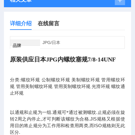
详细介绍
在线留言
JPG/日本
品牌
原装供应日本JPG内螺纹塞规7/8-14UNF
:
分类
螺纹环规
公制螺纹环规
美制螺纹环规
管用螺纹环
规
管用美制螺纹环规
管用英制螺纹环规
光滑环规
螺纹通
止环规
.
.
以通规和止规为一组
通规可*通过被测螺纹
止规必须在旋
2
,
.JIS
转
周之内停止
才可判断该螺纹为合格
规格又根据使
,
ISO
用目的将止规分为工作用和检查用两类
而
规格则无此
.
区分