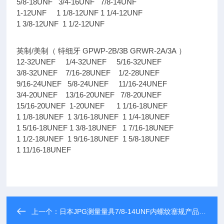
5/8-18UNF 3/4-16UNF 7/8-14UNF
1-12UNF 1 1/8-12UNF 1 1/4-12UNF
1 3/8-12UNF 1 1/2-12UNF
/
GPWP-2B/3B GRWR-2A/3A
英制
美制（
特细牙
）
12-32UNEF 1/4-32UNEF 5/16-32UNEF
3/8-32UNEF 7/16-28UNEF 1/2-28UNEF
9/16-24UNEF 5/8-24UNEF 11/16-24UNEF
3/4-20UNEF 13/16-20UNEF 7/8-20UNEF
15/16-20UNEF 1-20UNEF 1 1/16-18UNEF
1 1/8-18UNEF 1 3/16-18UNEF 1 1/4-18UNEF
1 5/16-18UNEF 1 3/8-18UNEF 1 7/16-18UNEF
1 1/2-18UNEF 1 9/16-18UNEF 1 5/8-18UNEF
1 11/16-18UNEF
上一个：
日本JPG测量量具7/8-14UNF内螺纹塞规产品介绍