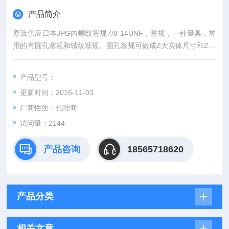
产品简介
原装供应日本JPG内螺纹塞规7/8-14UNF，塞规，一种量具，常
用的有圆孔塞规和螺纹塞规。圆孔塞规可做成Z大实体尺寸和Z小
实体尺寸两种。螺纹塞规是测量内螺纹尺寸的正确性的工具。此
塞规种类可分为普通粗牙、细牙和管子螺纹三种。
产品型号：
更新时间：2016-11-03
厂商性质：代理商
访问量：2144
产品咨询
18565718620
产品分类
相关文章