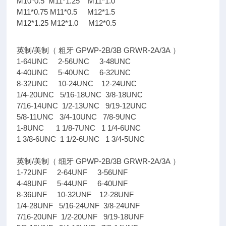
M10*0.5 M11*1.25 M11*1.0
M11*0.75 M11*0.5 M12*1.5
M12*1.25 M12*1.0 M12*0.5
/
GPWP-2B/3B GRWR-2A/3A
英制
美制（
粗牙
）
1-64UNC 2-56UNC 3-48UNC
4-40UNC 5-40UNC 6-32UNC
8-32UNC 10-24UNC 12-24UNC
1/4-20UNC 5/16-18UNC 3/8-18UNC
7/16-14UNC 1/2-13UNC 9/19-12UNC
5/8-11UNC 3/4-10UNC 7/8-9UNC
1-8UNC 1 1/8-7UNC 1 1/4-6UNC
1 3/8-6UNC 1 1/2-6UNC 1 3/4-5UNC
/
GPWP-2B/3B GRWR-2A/3A
英制
美制（
细牙
）
1-72UNF 2-64UNF 3-56UNF
4-48UNF 5-44UNF 6-40UNF
8-36UNF 10-32UNF 12-28UNF
1/4-28UNF 5/16-24UNF 3/8-24UNF
7/16-20UNF 1/2-20UNF 9/19-18UNF