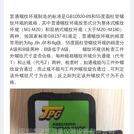
GB10920-89
55
普通螺纹环规制造的标准是
和
度圆柱管螺
纹环规的规格，其中普通螺纹环规按形式分为整体式螺纹
M1-M20
M20--M180
环规（
）和双柄式螺纹环规（大于
）
GB197-81
两种。按国家标准
规定，普通螺纹环规的精度
6g ,6h ,6f
8g
55
常用的为
和
级。
度圆柱管螺纹环规的精度分
A
B
B
A
级和
级两种，
级低于
级。 螺纹环规供检查工件
外螺纹尺寸是否合格。每种规格螺纹环规分为通规（代号
T
Z
）和止规（代号
）两种。检查时，如通规能与工件外螺
纹旋合通过，而止规不能与工件外螺纹旋合通过，可判定
该外螺纹尺寸为合格；反之则判定该外螺纹尺寸为不合
格。