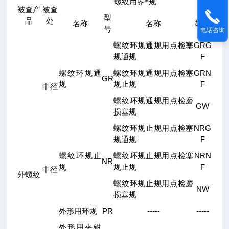
螺纹用界*规
被查产
被查
型
品
处
名称
名称
型号
号
电话咨询
GRG
螺纹环规通规用点检塞
F
规通规
GRN
螺纹环规通
螺纹环规通规用点检塞
GR
F
规
规止规
中径
螺纹环规通规用点检磨
GW
损塞规
NRG
螺纹环规止规用点检塞
F
规通规
NRN
螺纹环规止
螺纹环规止规用点检塞
NR
F
规
规止规
中径
外螺纹
螺纹环规止规用点检磨
NW
损塞规
PR
-----
-----
外形用环规
外形用夹钳