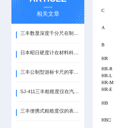
C
相关文章
A
三丰数显深度千分尺在制造行业中的应用前景
B
日本昭日硬度计在材料科学和工程质量控制中的重要性
HR
HR-R
三丰公制型游标卡尺的零点误差是什么？
HR-L
HR-M
HR-E
SJ-411三丰粗糙度仪在汽车零部件制造中的重要作用
HB
三丰便携式粗糙度仪的表面粗糙程度相对而言是重要的
HB□