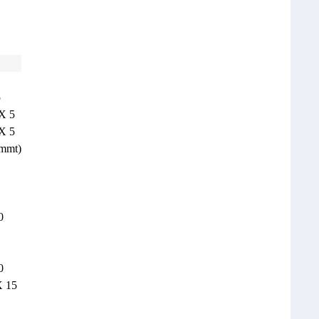
5
X 5
X 5
mmt)
0
0
X 15