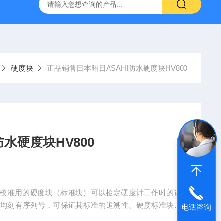
深圳代理日本PEACOCK孔雀杠杆型百分表207
供应日本指针
硬度块
正品销售日本昭日ASAHI防水硬度块HV800
水硬度块HV800
00，校准用的硬度块（标准块）可以检定硬度计工作时的误
上均刻有序列号，可保证其标准的追溯性。硬度标准块均
电话咨询
稳定性。