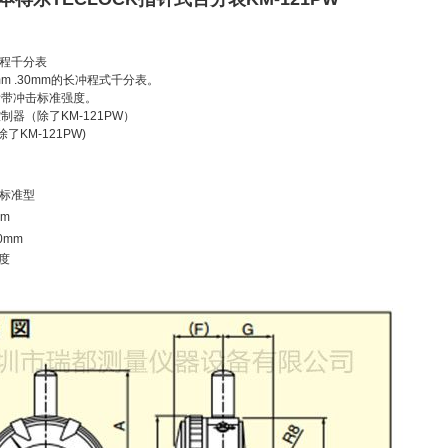
程千分表
m .30mm
的长冲程式千分表。
附带冲击标准强度。
控制器（除了
KM-121PW
）
除了
KM-121PW)
标准型
mm
0mm
度