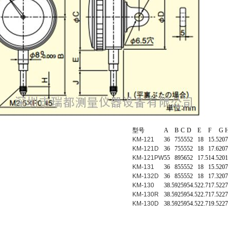
型号
A
B
C
D
E
F
G
KM-121
36
75
55
52
18
15.5
20
7
KM-121D
36
75
55
52
18
17.6
20
7
KM-121PW
55
89
56
52
17.5
14.5
20
KM-131
36
85
55
52
18
15.5
20
7
KM-132D
36
85
55
52
18
17.3
20
7
KM-130
38.5
92
59
54.5
22.7
17.5
22
7
KM-130R
38.5
92
59
54.5
22.7
17.5
22
7
KM-130D
38.5
92
59
54.5
22.7
19.5
22
7