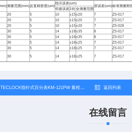
指示误差
(um)
(mm)
测量范围
(mm)
反复精密度
(um)
原误差
(um)
标准测量附
邻接误差
1
转
全测量范围
20
5
10
±15
±20
7
ZS-017
20
5
10
±15
±20
7
ZS-017
20
5
10
±15
±20
7
ZS-028
30
5
14
±18
±35
8
ZS-017
30
5
14
±18
±35
8
ZS-017
30
5
14
±18
±25
7
ZS-017
30
5
14
±18
±25
7
ZS-017
30
5
14
±18
±25
7
ZS-017
：
TECLOCK指针式百分表KM-121PW 量程0-20mm
返回列表
在线留言