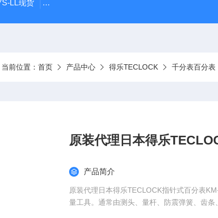
S-LL现货
日本指针式PEACOCK孔雀杠杆百分表207F-T
当前位置：
首页
产品中心
得乐TECLOCK
千分表百分表
原装代理日本得乐TECLOC
产品简介
原装代理日本得乐TECLOCK指针式百分表K
量工具。通常由测头、量杆、防震弹簧、齿条