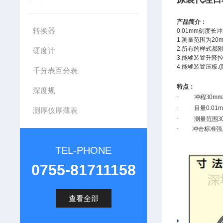
产品简介：
转换器
0.01mm
刻度长冲
1.
测量范围为
20m
2.
所有的样式都
硬度计
3.
能够装置升降
4.
能够装置压板
.(
千分表百分表
特点：
深度规
·
冲程3
0mm
·
目量
0.01
测厚仪厚薄表
·
测量范围3
·
冲击标准强
TEL-PHONE
0755-81711158
查看全部