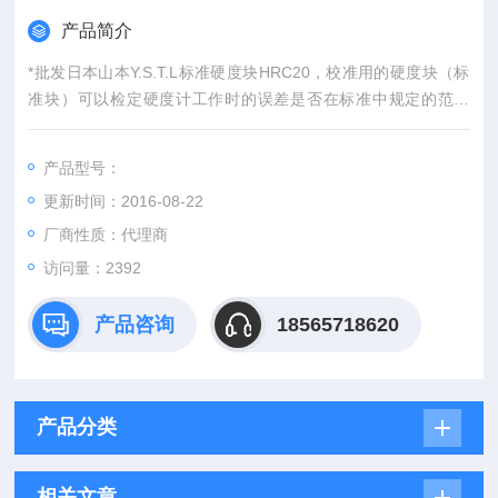
产品简介
*批发日本山本Y.S.T.L标准硬度块HRC20，校准用的硬度块（标
准块）可以检定硬度计工作时的误差是否在标准中规定的范围
内。每个硬度块上均刻有序列号，可保证其标准的追溯性。硬度
标准块均采用优质材料制成，可保证硬度值的可靠性和稳定性。
产品型号：
更新时间：2016-08-22
厂商性质：代理商
访问量：2392
产品咨询
18565718620
产品分类
相关文章