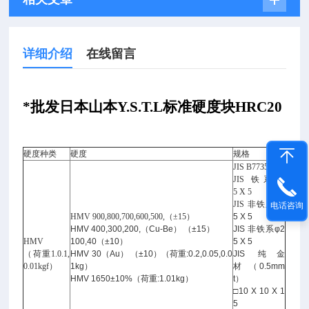
详细介绍
在线留言
*批发日本山本Y.S.T.L
标准硬度块HRC20
硬度种类
硬度
规格
JIS B7735
JIS
铁系φ2
5 X 5
JIS
非铁系φ2
电话咨询
HMV 900,800,700,600,500,
（±15
）
5 X 5
HMV 400,300,200,（Cu-Be） （±15）
JIS 非铁系φ2
HMV
100,40（±10）
5 X 5
（荷重1.0.1,
HMV 30（Au） （±10）（荷重:0.2,0.05,0.0
JIS 纯金
0.01kgf
）
1kg）
材 （0.5mm
HMV 1650±10%（荷重:1.01kg）
t）
□10 X 10 X 1
5