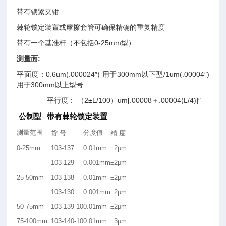
带有锁紧夹钳
棘轮锁定装置或摩擦套管可确保精确的重复精度
带有一个基准杆（不包括0-25mm型）
测量面:
平面度：0.6um(.000024″) 用于300mm以下型/1um(.00004″)
用于300mm以上型号
平行度： （2±L/100）um[.00008＋.00004(L/4)]″
公制型─带有棘轮锁定装置
测量范围
分度值
货
号
精
度
0-25mm
103-137
0.01mm
±2μm
103-129
0.001mm
±2μm
25-50mm
103-138
0.01mm
±2μm
103-130
0.001mm
±2μm
50-75mm
103-139-10
0.01mm
±2μm
75-100mm
103-140-10
0.01mm
±3μm