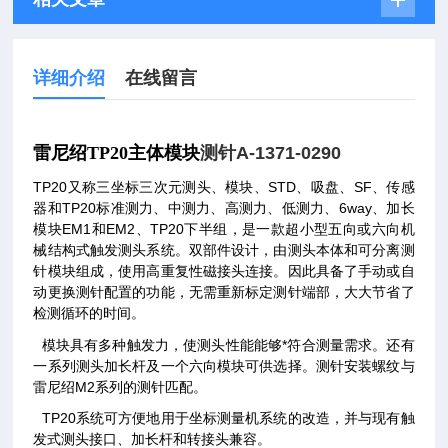
详细介绍
在线留言
雷尼绍TP20主体模块
测针A-1371-0290
TP20
又称三坐标三次元测头、模块、STD、吸盘、SF、传感
器和TP20标准测力、中测力、高测力、低测力、6way、加长
模块EM1和EM2、TP20下半组，是一款超小型五向或六向机
械结构式触发测头系统。双部件设计，由测头本体和可分离测
针模块组成，使用高重复性磁接头连接。因此具备了手动或自
动更换测针配置的功能，无需重新标定测针端部，大大节省了
检测循环的时间。
模块具有多种触发力，使测头性能能够*符合测量需求。还有
一系列测头加长杆及一个六向模块可供选择。测针安装螺纹与
雷尼绍M2系列的测针匹配。
TP20
系统可方便地用于坐标测量机系统的改造，并与现有触
发式测头接口、加长杆和转接头兼容。