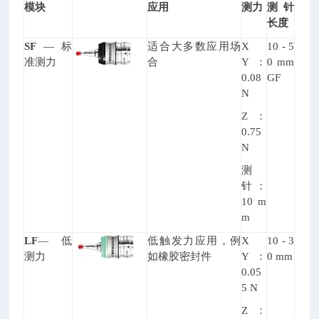
模块
应用
测力
测针
长度
SF
—
标
适合大多数应用场
X
10 - 5
准测力
合
Y
：
0 mm
0.08
GF
N
Z
：
0.75
N
测
针：
10 m
m
LF
—
低
低触发力应用，例
X
10 - 3
测力
如橡胶密封件
Y
：
0 mm
0.05
5 N
Z
：