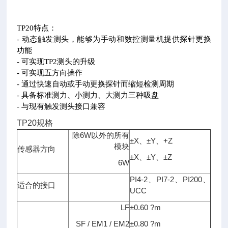
TP20
特点：
- 动态触发测头，能够为手动和数控测量机提供探针更换
功能
- 可实现TP2测头的升级
- 可实现五方向操作
- 通过快速自动或手动更换探针而缩短检测周期
- 具备标准测力、小测力、大测力三种吸盘
- 与现有触发测头接口兼容
TP20
规格
除6W以外的所有
±X、±Y、+Z
模块
传感器方向
±X、±Y、±Z
6W
PI4-2
、PI7-2、PI200、
适合的接口
UCC
LF
±0.60 ?m
SF / EM1 / EM2
±0.80 ?m