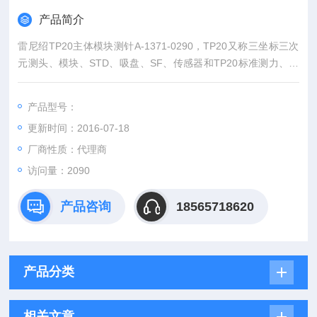
产品简介
雷尼绍TP20主体模块测针A-1371-0290，TP20又称三坐标三次
元测头、模块、STD、吸盘、SF、传感器和TP20标准测力、中
测力、高测力、低测力、6way、加长模块EM1和EM2、TP20下
半组，是一款超小型五向或六向机械结构式触发测头系统。
产品型号：
更新时间：2016-07-18
厂商性质：代理商
访问量：2090
产品咨询
18565718620
产品分类
相关文章