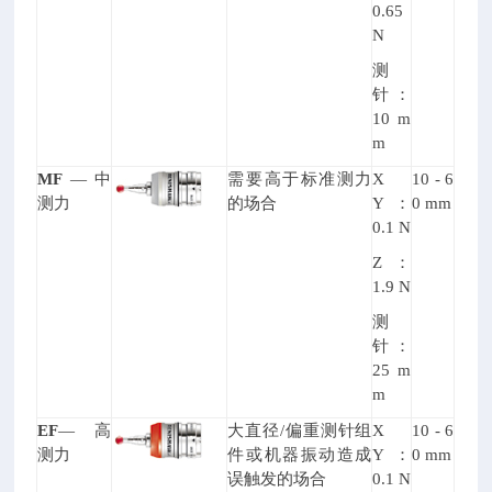
0.65
N
测
针：
10 m
m
MF
—
中
需要高于标准测力
X
10 - 6
测力
的场合
Y
：
0 mm
0.1 N
Z
：
1.9 N
测
针：
25 m
m
EF
—
高
大直径/偏重测针组
X
10 - 6
测力
件或机器振动造成
Y
：
0 mm
误触发的场合
0.1 N