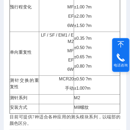
预行程变化
MF
±1.00 ?m
EF
±2.00 ?m
6W
±1.50 ?m
LF / SF / EM1 / E
±0.35 ?m
M2
±0.50 ?m
MF
单向重复性
±0.65 ?m
EF
电话咨询
±0.80 ?m
6W
MCR20
±0.50 ?m
测针交换的重
复性
手动
±1.00?m
测针系列
M2
安装方式
M8
螺纹
目前可提供7种适合各种应用的测头模块系列，以端部的
颜色区分。