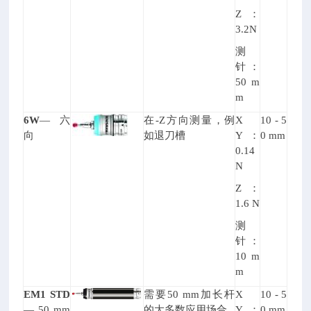
Z
：
3.2N
测
针：
50 m
m
6W
—
六
在-Z方向测量，例
X
10 - 5
向
如退刀槽
Y
：
0 mm
0.14
N
Z
：
1.6 N
测
针：
10 m
m
EM1 STD
需要50 mm加长杆
X
10 - 5
— 50 mm
的大多数应用场合
Y
：
0 mm