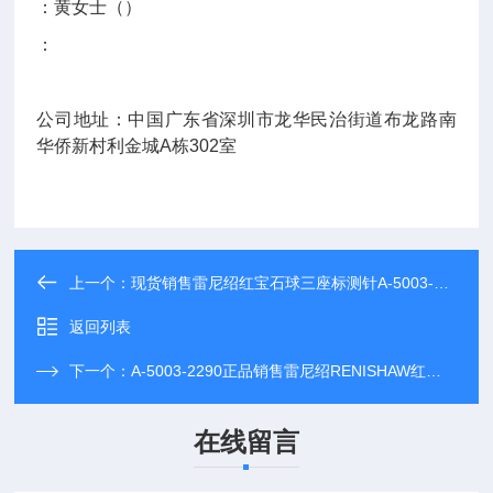
：黄女士（）
：
公司地址：中国广东省深圳市龙华民治街道布龙路南
华侨新村利金城
A
栋
302
室
上一个：
现货销售雷尼绍红宝石球三座标测针A-5003-4786
返回列表
下一个：
A-5003-2290正品销售雷尼绍RENISHAW红宝石球三座标测针A-5003-2290
在线留言