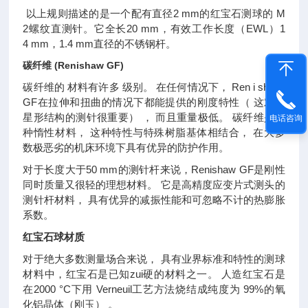
以上规则描述的是一个配有直径2 mm的红宝石测球的 M
2螺纹直测针。它全长20 mm，有效工作长度（EWL）1
4 mm，1.4 mm直径的不锈钢杆。
碳纤维 (Renishaw GF)
碳纤维的 材料有许多 级别。 在任何情况下， Ren i sh aw
GF在拉伸和扭曲的情况下都能提供的刚度特性（ 这对于
星形结构的测针很重要） ， 而且重量极低。 碳纤维是一
电话咨询
种惰性材料， 这种特性与特殊树脂基体相结合， 在大多
数极恶劣的机床环境下具有优异的防护作用。
对于长度大于50 mm的测针杆来说，Renishaw GF是刚性
同时质量又很轻的理想材料。 它是高精度应变片式测头的
测针杆材料， 具有优异的减振性能和可忽略不计的热膨胀
系数。
红宝石球材质
对于绝大多数测量场合来说， 具有业界标准和特性的测球
材料中，红宝石是已知zui硬的材料之一。 人造红宝石是
在2000 °C下用 Verneuil工艺方法烧结成纯度为 99%的氧
化铝晶体（刚玉） 。