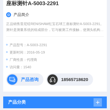
座标测针A-5003-2291
产品简介
正品销售雷尼绍RENISHAW红宝石球三座标测针A-5003-2291。
测针是测量系统的组成部分，它与被测工件接触，使测头机构产
生位移。所产生的信号经处理得出测量结果。被测工件的外型特
征将决定要采用的测针类型和大小。在所有情况下，测针的刚度
产品型号：A-5003-2291
和测球的球度都至关重要。M2螺纹直测针主要用于业界标准的
更新时间：2016-05-19
坐标测量机测头TP2、TP20和TP200的测针。
厂商性质：代理商
访问量：1540
产品咨询
18565718620
产品分类