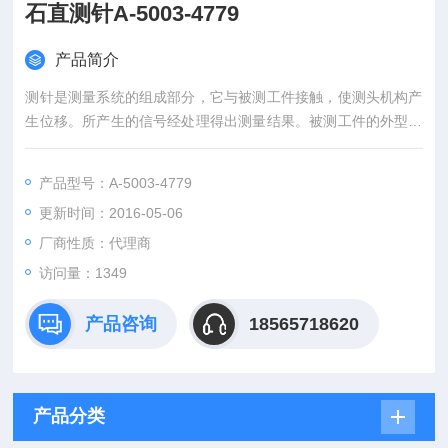
石直测针A-5003-4779
产品简介
测针是测量系统的组成部分，它与被测工件接触，使测头机构产
生位移。所产生的信号经处理得出测量结果。被测工件的外型特
征将决定要采用的测针类型和大小。在所有情况下，测针的刚度
和测球的球度都至关重要。M2螺纹直测针主要用于业界标准的
产品型号：A-5003-4779
坐标测量机测头TP2、TP20和TP200的测针。英国雷尼绍RENIS
更新时间：2016-05-06
HAW测量仪器M2红宝石直测针A-5003-4779
厂商性质：代理商
访问量：1349
产品咨询
18565718620
产品分类