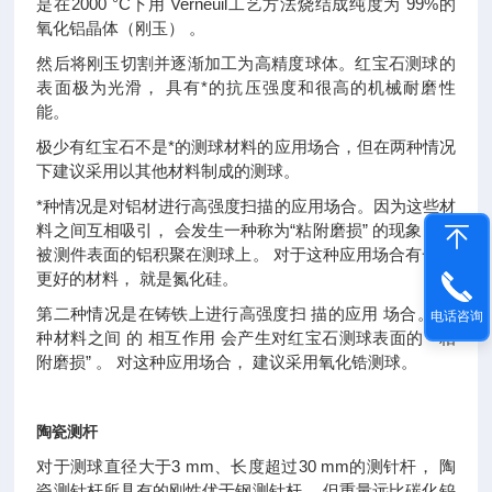
是在2000 °C下用 Verneuil工艺方法烧结成纯度为 99%的
氧化铝晶体（刚玉） 。
然后将刚玉切割并逐渐加工为高精度球体。红宝石测球的
表面极为光滑， 具有*的抗压强度和很高的机械耐磨性
能。
极少有红宝石不是*的测球材料的应用场合，但在两种情况
下建议采用以其他材料制成的测球。
*种情况是对铝材进行高强度扫描的应用场合。因为这些材
料之间互相吸引， 会发生一种称为“粘附磨损” 的现象，使
被测件表面的铝积聚在测球上。 对于这种应用场合有一种
更好的材料， 就是氮化硅。
第二种情况是在铸铁上进行高强度扫 描的应用 场合。 两
电话咨询
种材料之间 的 相互作用 会产生对红宝石测球表面的 “ 粘
附磨损” 。 对这种应用场合， 建议采用氧化锆测球。
陶瓷测杆
对于测球直径大于3 mm、长度超过30 mm的测针杆， 陶
瓷测针杆所具有的刚性优于钢测针杆， 但重量远比碳化钨