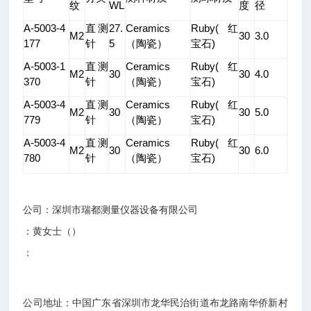
纹
WL
度
径
A-5003-4
直测
27.
Ceramics
Ruby(红
M2
30
3.0
177
针
5
（陶瓷）
宝石)
A-5003-1
直测
Ceramics
Ruby(红
M2
30
30
4.0
370
针
（陶瓷）
宝石)
A-5003-4
直测
Ceramics
Ruby(红
M2
30
30
5.0
779
针
（陶瓷）
宝石)
A-5003-4
直测
Ceramics
Ruby(红
M2
30
30
6.0
780
针
（陶瓷）
宝石)
公司：深圳市瑞都测量仪器设备有限公司
：黄女士（）
：
公司地址：中国广东省深圳市龙华民治街道布龙路南华侨新村