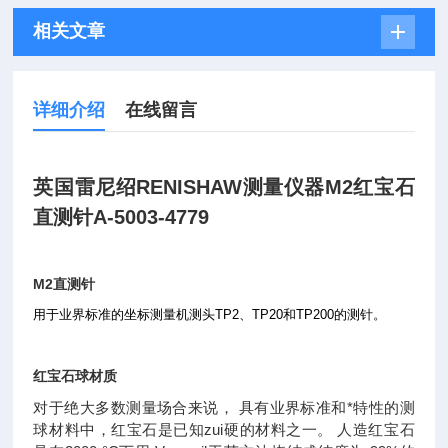
相关文章
详细介绍
在线留言
英国雷尼绍RENISHAW测量仪器
M2
红宝石
直测针
A-5003-4779
M2直
测针
用于业界标准的坐标测量机测头
TP2
、
TP20
和
TP200
的测针。
红宝石球材质
对于绝大多数测量场合来说， 具有业界标准和*特性的测
球材料中，红宝石是已知zui硬的材料之一。 人造红宝石